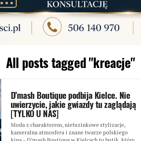
All posts tagged "kreacje"
D’mash Boutique podbija Kielce. Nie
uwierzycie, jakie gwiazdy tu zaglądają
[TYLKO U NAS]
Moda z charakterem, nietuzinkowe stylizacje,
kameralna atmosfera i znane twarze polskiego
kina – D’mash Boutique w Kielcach to butik, który