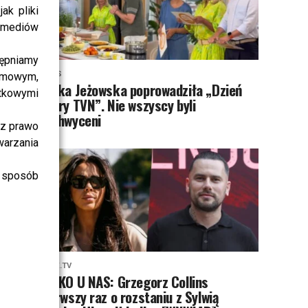
ak pliki
i mediów
ępniamy
NEWS
amowym,
Majka Jeżowska poprowadziła „Dzień
atkowymi
dobry TVN”. Nie wszyscy byli
zachwyceni
sz prawo
warzania
 sposób
PRZE.TV
TYLKO U NAS: Grzegorz Collins
pierwszy raz o rozstaniu z Sylwią