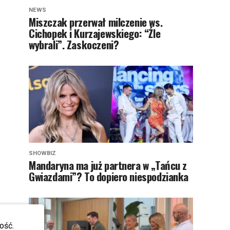
NEWS
Miszczak przerwał milczenie ws.
Cichopek i Kurzajewskiego: “Źle
wybrali”. Zaskoczeni?
SHOWBIZ
Mandaryna ma już partnera w „Tańcu z
Gwiazdami”? To dopiero niespodzianka
ość.