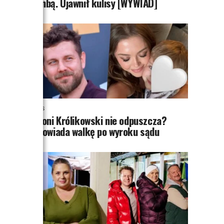
Bombą. Ujawnił kulisy [WYWIAD]
NEWS
Antoni Królikowski nie odpuszcza?
Zapowiada walkę po wyroku sądu