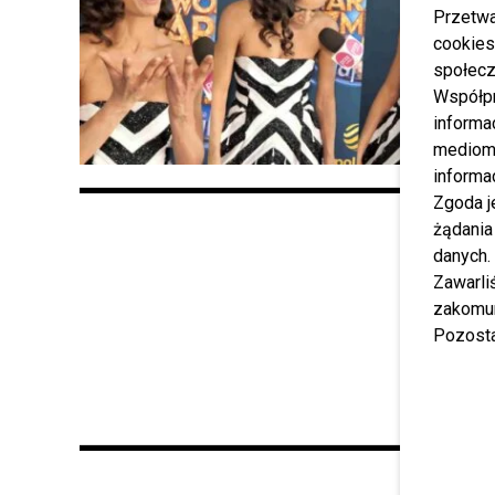
Przetwa
cookies
społecz
Współp
informa
mediom 
informa
Zgoda j
żądania
danych.
Zawarl
zakomun
Pozosta