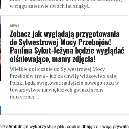
w ciągu zaledwie dwóch lat zdążył...
NEWS
Zobacz jak wyglądają przygotowania
do Sylwestrowej Mocy Przebojów!
Paulina Sykut-Jeżyna będzie wyglądać
olśniewająco, mamy zdjęcia!
Wielkie odliczanie do Sylwestrowej Mocy
Przebojów trwa – już za chwilę widzowie z całej
Polski będą świętować nadejście nowego roku w
towarzystwie największych gwiazd sceny
muzycznej....
NEWS
Ola Szwed SZYŁA po NOCACH kreacje
przeAmbitni.pl wykorzystuje pliki cookie dbając o Twoją prywatn