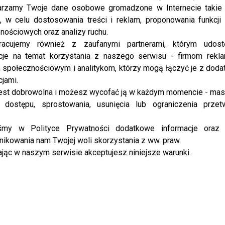
na finał TTBZ? Koleżanki ze ścianek
rzamy Twoje dane osobowe gromadzone w Internecie takie j
już zamawiają!
, w celu dostosowania treści i reklam, proponowania funkcj
nościowych oraz analizy ruchu.
racujemy również z zaufanymi partnerami, którym udost
cje na temat korzystania z naszego serwisu - firmom rekl
społecznościowym i analitykom, którzy mogą łączyć je z dod
cjami.
est dobrowolna i możesz wycofać ją w każdym momencie - ma
 dostępu, sprostowania, usunięcia lub ograniczenia przet
MODA
Tylko u nas! Zień radzi jak ubrać się na
lato
iśmy w Polityce Prywatności dodatkowe informacje oraz
ikowania nam Twojej woli skorzystania z ww. praw.
Podczas premiery filmu “Ja teraz kłamię” mieliśmy
jąc w naszym serwisie akceptujesz niniejsze warunki.
okazje porozmawiać z Maciejem Zieniem, który
zdradził nam tipy na letni ubiór. Maciej Zień jest
projektantem mody, który debiutował...
MODA