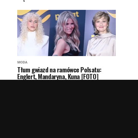
MODA
Tłum gwiazd na ramówce Polsatu:
Englert, Mandaryna, Kuna [FOTO]