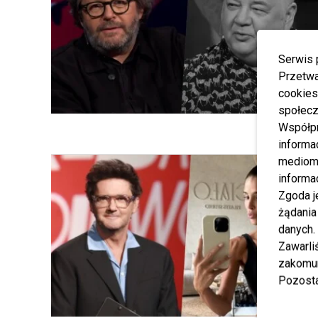
Serwis 
Przetwa
cookies
społecz
Współp
informa
mediom 
informa
Zgoda j
żądania
danych.
Zawarl
zakomun
Pozosta