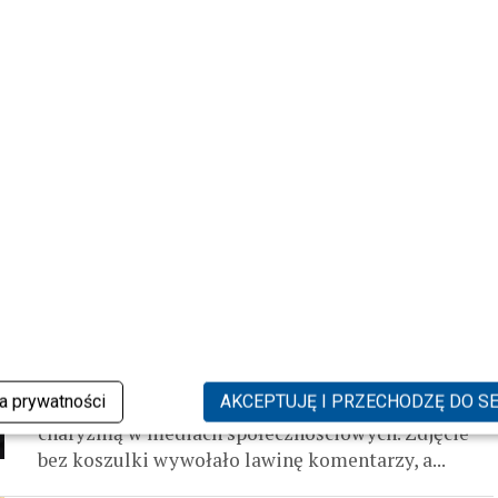
raz pierwszy pokazał się z obrączką na
palcu
Kuba Wojewódzki od lat potrafi wzbudzać emocje,
szokować i przyciągać uwagę widzów. Tym razem
jednak to nie zaproszeni goście jego show stali się
tematem numer jeden,...
SHOWBIZ
Mikołaj Roznerski bez koszulki
rozgrzewa sieć – “Starszy brat Macieja
Musiała”?
Mikołaj Roznerski po raz kolejny udowodnił, że
ka prywatności
AKCEPTUJĘ I PRZECHODZĘ DO S
jego talent aktorski idzie w parze z ogromną
charyzmą w mediach społecznościowych. Zdjęcie
bez koszulki wywołało lawinę komentarzy, a...