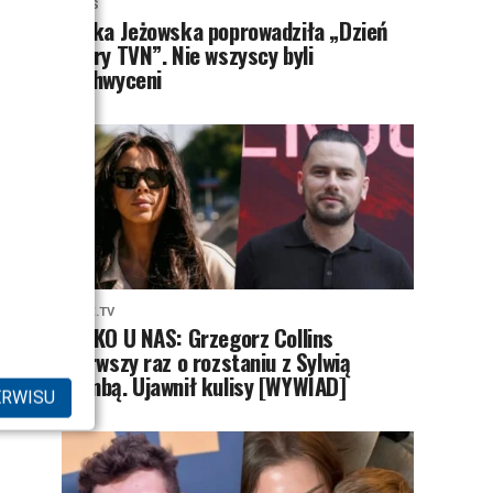
NEWS
Majka Jeżowska poprowadziła „Dzień
dobry TVN”. Nie wszyscy byli
zachwyceni
PRZE.TV
TYLKO U NAS: Grzegorz Collins
pierwszy raz o rozstaniu z Sylwią
Bombą. Ujawnił kulisy [WYWIAD]
ERWISU