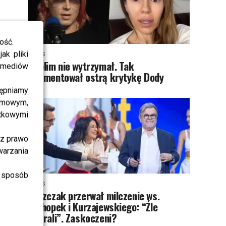
ość.
ak pliki
NEWS
Skolim nie wytrzymał. Tak
i mediów
skomentował ostrą krytykę Dody
ępniamy
amowym,
atkowymi
sz prawo
warzania
 sposób
NEWS
Miszczak przerwał milczenie ws.
Cichopek i Kurzajewskiego: “Źle
wybrali”. Zaskoczeni?