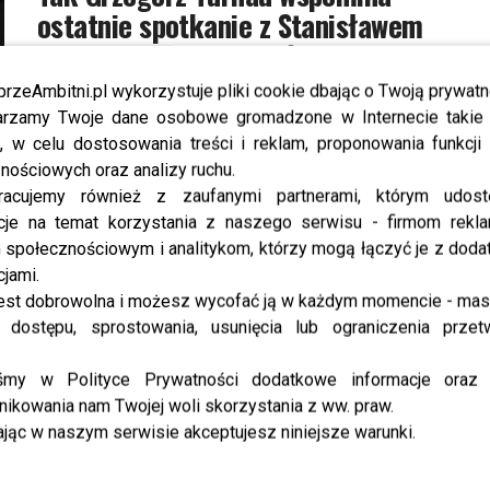
ostatnie spotkanie z Stanisławem
Soyką tuż przed jego śmiercią
przeAmbitni.pl wykorzystuje pliki cookie dbając o Twoją prywatn
Był jednym z największych głosów polskiej muzyki,
rzamy Twoje dane osobowe gromadzone w Internecie takie j
artystą, którego piosenki poruszały najgłębsze
, w celu dostosowania treści i reklam, proponowania funkcj
emocje. Stanisław Soyka odszedł nagle, tuż przed
nościowych oraz analizy ruchu.
swoim planowanym występem w Operze Leśnej.
racujemy również z zaufanymi partnerami, którym udost
Teraz...
cje na temat korzystania z naszego serwisu - firmom rekl
społecznościowym i analitykom, którzy mogą łączyć je z dod
cjami.
SHOWBIZ
Ania Markowska reaguje na wieści o
est dobrowolna i możesz wycofać ją w każdym momencie - ma
ślubie Kuby Wojewódzkiego! Cała
 dostępu, sprostowania, usunięcia lub ograniczenia przet
prawda o jego relacji z pogodynką TVN
iśmy w Polityce Prywatności dodatkowe informacje oraz
wyszła na jaw
ikowania nam Twojej woli skorzystania z ww. praw.
jąc w naszym serwisie akceptujesz niniejsze warunki.
Związek Ani Markowskiej i Kuby Wojewódzkiego
swego czasu był jednym z najbardziej