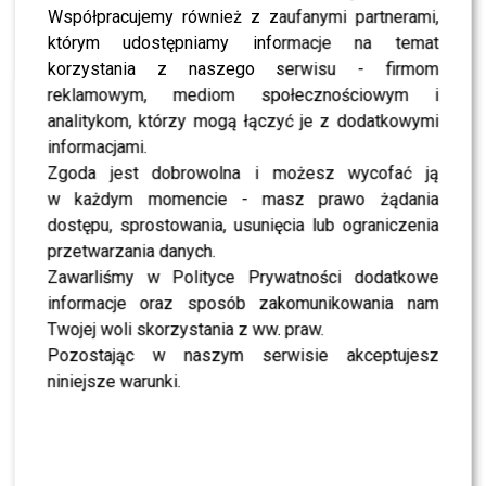
Współpracujemy również z zaufanymi partnerami,
NEWS
Littlemooonster96 szuka chłopaka w
którym udostępniamy informacje na temat
internecie? Wiemy jaki jest jej typ
korzystania z naszego serwisu - firmom
reklamowym, mediom społecznościowym i
NEWS
Littlemoonster96 daje cenne porady Magdzie
analitykom, którzy mogą łączyć je z dodatkowymi
Beredzie – skorzysta?
informacjami.
NEWS
Zgoda jest dobrowolna i możesz wycofać ją
Seksowna Wieniawa, bufiasta Skarbek i młoda
mama Kaczorowska na gali JOY Influencer Roku
w każdym momencie - masz prawo żądania
2019
dostępu, sprostowania, usunięcia lub ograniczenia
przetwarzania danych.
NEWS
Kordas chce wygrać dzięki fanom
Zawarliśmy w Polityce Prywatności dodatkowe
Littlemooonster96?
informacje oraz sposób zakomunikowania nam
NEWS
Twojej woli skorzystania z ww. praw.
Littlemooonster96 radzi Kordasowi w “TzG” –
jak ocenia nadchodzącą edycję?
Pozostając w naszym serwisie akceptujesz
niniejsze warunki.
NEWS
Open’er widziany oczami gwiazd – piękne zdjęcia,
kolorowe stylizacje!
NEWS
Littlemooonster96 i Kordas są parą? Damian