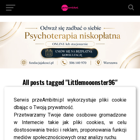
All posts tagged "Littlemooonster96"
NEWS
Sylwia Przybysz i Jaś Dąbrowski urządzili “baby
Serwis przeAmbitni.pl wykorzystuje pliki cookie
shower” – wszystko wyglądało jak z bajki!
dbając o Twoją prywatność.
NEWS
Przetwarzamy Twoje dane osobowe gromadzone
Jaką biżuterię nosi Littlemooonster96?
w Internecie takie jak pliki cookies, w celu
NEWS
dostosowania treści i reklam, proponowania funkcji
Gwiazdy internetu na długo wyczekiwanej
premierze filmu #Jestem M. Misfit
mediów społecznościowych oraz analizy ruchu.