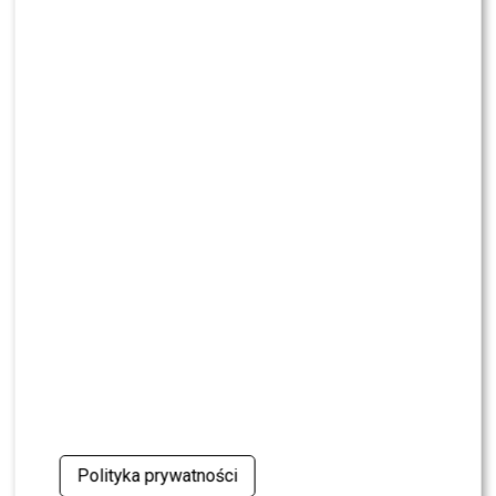
NEWS
Dorota R. przerywa milczenie po akcie
oskarżenia. Wydała obszerne oświadczenie
NEWS
Skolim nie wytrzymał. Tak skomentował ostrą
krytykę Dody
NEWS
Miszczak przerwał milczenie ws. Cichopek i
Kurzajewskiego: “Źle wybrali”. Zaskoczeni?
SHOWBIZ
Mandaryna ma już partnera w „Tańcu z
Gwiazdami”? To dopiero niespodzianka
NEWS
Majka Jeżowska poprowadziła „Dzień dobry TVN”.
Nie wszyscy byli zachwyceni
Polityka prywatności