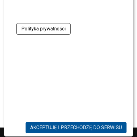
NEWS
TVN, TVP czy Polsat? Polacy wybrali ulubioną
śniadaniówkę
Polityka prywatności
NEWS
Justyna Pochanke przerwała milczenie. Tak
pożegnała Andrzeja Morozowskiego
NEWS
Kolejna osoba traci PRACĘ w „Halo tu Polsat”.
Będą nowe duety?
NEWS
Kuba Badach OCENIŁ Skolima. Wspomniał nawet
Zbigniewa Wodeckiego
AKCEPTUJĘ I PRZECHODZĘ DO SERWISU