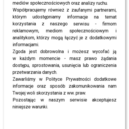
NEWS
mediów społecznościowych oraz analizy ruchu.
Michał Wiśniewski ma wątpliwości, czy jego
małżeństwo przetrwa. Wiemy, co dzieje się za
Współpracujemy również z zaufanymi partnerami,
zamkniętymi drzwiami
którym udostępniamy informacje na temat
korzystania z naszego serwisu - firmom
NEWS
reklamowym, mediom społecznościowym i
Michał Wiśniewski żałuje rozwodu z Mandaryną?
Po latach zdradza, co naprawdę zniszczyło ich
analitykom, którzy mogą łączyć je z dodatkowymi
związek
informacjami.
Zgoda jest dobrowolna i możesz wycofać ją
NEWS
w każdym momencie - masz prawo żądania
Znany laureatów Telekamer Tele Tygodnia 2024
– sprawdź kto zdobył statuetki! Nie obyło się
dostępu, sprostowania, usunięcia lub ograniczenia
bez zaskoczeń!
przetwarzania danych.
Zawarliśmy w Polityce Prywatności dodatkowe
NEWS
informacje oraz sposób zakomunikowania nam
Tadla, Szapołowska i Mroczek zachęcają do
badań oczu w kampanii “Czas na wzrok”
Twojej woli skorzystania z ww. praw.
Pozostając w naszym serwisie akceptujesz
NEWS
Napakowany Cavill, nimfa Wendzikowska i
niniejsze warunki.
zadowolony Musiał na premierze serialu
“Wiedźmin”
NEWS