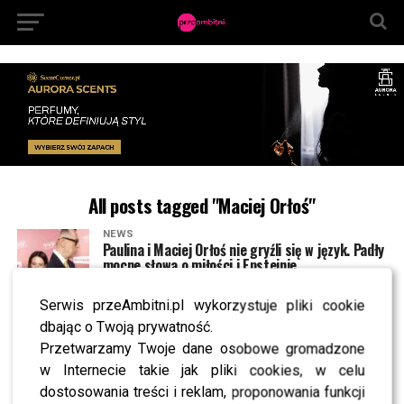
All posts tagged "Maciej Orłoś"
NEWS
Paulina i Maciej Orłoś nie gryźli się w język. Padły
mocne słowa o miłości i Epsteinie
Serwis przeAmbitni.pl wykorzystuje pliki cookie
MODA
dbając o Twoją prywatność.
Gwiazdy brylują na ramówce TVP: rozanielona
Przetwarzamy Twoje dane osobowe gromadzone
Woźniak-Starak, elegancka Cleo, zakochany
Orłoś [FOTO]
w Internecie takie jak pliki cookies, w celu
dostosowania treści i reklam, proponowania funkcji