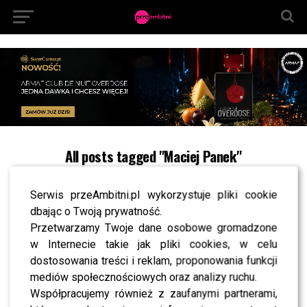
All posts tagged "Maciej Panek"
MODA
Gwiazdy na premierze kosmetyków Gojdzia:
Serwis przeAmbitni.pl wykorzystuje pliki cookie
Figura, Senyszyn, Schreiber [FOTO]
dbając o Twoją prywatność.
Przetwarzamy Twoje dane osobowe gromadzone
w Internecie takie jak pliki cookies, w celu
NEWS
The 50: Justyna Gradek o Mariannie Schreiber:
dostosowania treści i reklam, proponowania funkcji
Kontrowersyjna – starcia były dosyć POWAŻNE
mediów społecznościowych oraz analizy ruchu.
Współpracujemy również z zaufanymi partnerami,