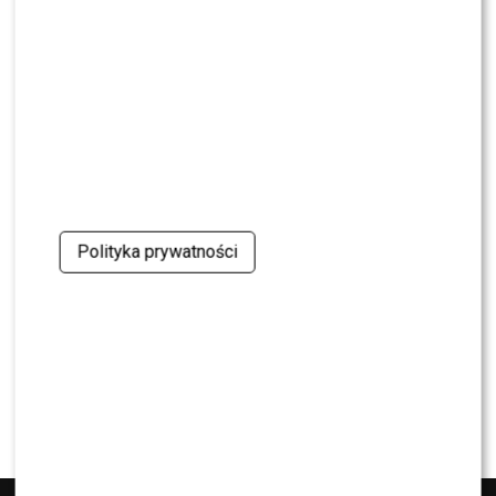
NEWS
Miszczak przerwał milczenie ws. Cichopek i
Kurzajewskiego: “Źle wybrali”. Zaskoczeni?
SHOWBIZ
Mandaryna ma już partnera w „Tańcu z
Gwiazdami”? To dopiero niespodzianka
NEWS
Polityka prywatności
Majka Jeżowska poprowadziła „Dzień dobry TVN”.
Nie wszyscy byli zachwyceni
PRZE.TV
TYLKO U NAS: Grzegorz Collins pierwszy raz o
rozstaniu z Sylwią Bombą. Ujawnił kulisy
[WYWIAD]