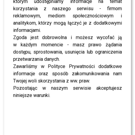
którym udostępniamy informacje na temat
NEWS
Panek Clinic świętuje siódme urodziny w stylu
korzystania z naszego serwisu - firmom
„Upiora w Piekielnej Operze” – niezapomniany
wieczór pełen luksusu!
reklamowym, mediom społecznościowym i
analitykom, którzy mogą łączyć je z dodatkowymi
NEWS
informacjami.
Dr Maciej Panek z programu “Młodość na
Zgoda jest dobrowolna i możesz wycofać ją
zamówienie” o swoim ideale kobiety!
w każdym momencie - masz prawo żądania
CASTING
dostępu, sprostowania, usunięcia lub ograniczenia
Maciej Panek szuka uczestniczek do programu
“Młodość na zamówienie” – sprawdź szczegóły
przetwarzania danych.
castingu
Zawarliśmy w Polityce Prywatności dodatkowe
informacje oraz sposób zakomunikowania nam
Twojej woli skorzystania z ww. praw.
Pozostając w naszym serwisie akceptujesz
SHOWBIZ
niniejsze warunki.
SHOWBIZ
To z nim Magda Tarnowska ma zatańczyć w
„Tańcu z Gwiazdami”? Fani już komentują
NEWS