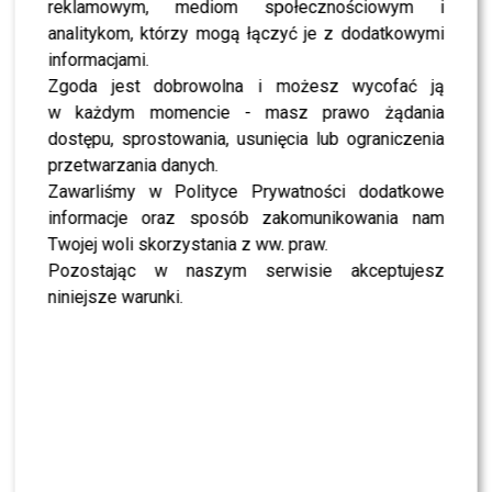
To z nim Magda Tarnowska ma zatańczyć w
reklamowym, mediom społecznościowym i
„Tańcu z Gwiazdami”? Fani już komentują
analitykom, którzy mogą łączyć je z dodatkowymi
informacjami.
Zgoda jest dobrowolna i możesz wycofać ją
NEWS
Czy Olek Sikora czuje się BEZPIECZNIE w “Halo tu
w każdym momencie - masz prawo żądania
Polsat”? Cichopek i Kurzajewski już nie PRACUJĄ
dostępu, sprostowania, usunięcia lub ograniczenia
przetwarzania danych.
Zawarliśmy w Polityce Prywatności dodatkowe
SHOWBIZ
Ida Nowakowska zachwycona Karolem
informacje oraz sposób zakomunikowania nam
Nawrockim? Padła jednoznaczna ocena
Twojej woli skorzystania z ww. praw.
Pozostając w naszym serwisie akceptujesz
niniejsze warunki.
NEWS
Wielki transfer do „Dzień dobry TVN”. Do
programu dołącza znana gwiazda
NEWS
Dorota R. przerywa milczenie po akcie
oskarżenia. Wydała obszerne oświadczenie