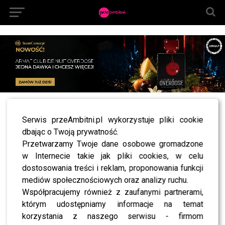
All posts tagged "małgorzata socha szczęście"
Serwis przeAmbitni.pl wykorzystuje pliki cookie
dbając o Twoją prywatność.
NEWS
Znamy receptę na szczęście według Małgorzaty
Przetwarzamy Twoje dane osobowe gromadzone
Sochy! Zobaczcie koniecznie!
w Internecie takie jak pliki cookies, w celu
dostosowania treści i reklam, proponowania funkcji
mediów społecznościowych oraz analizy ruchu.
Współpracujemy również z zaufanymi partnerami,
SHOWBIZ
którym udostępniamy informacje na temat
korzystania z naszego serwisu - firmom
SHOWBIZ