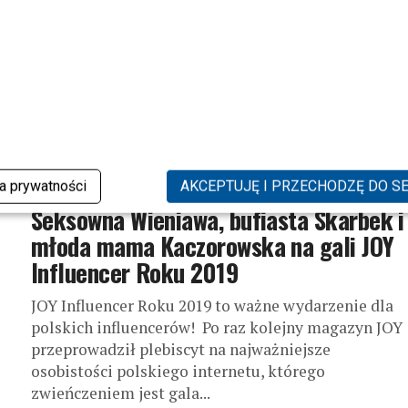
Marina szaleje ze zmianami – pasuje
jej nowa fryzura?
Marina Łuczenko-Szczęsna opublikowała filmik, na
którym widać zmianę, której nikt by się nie
spodziewał! Marina uwielbia zmieniać stylizacje i
nie lubi nudy. Oprócz pracy, zajmowania się...
ka prywatności
AKCEPTUJĘ I PRZECHODZĘ DO S
NEWS
Seksowna Wieniawa, bufiasta Skarbek i
młoda mama Kaczorowska na gali JOY
Influencer Roku 2019
JOY Influencer Roku 2019 to ważne wydarzenie dla
polskich influencerów! Po raz kolejny magazyn JOY
przeprowadził plebiscyt na najważniejsze
osobistości polskiego internetu, którego
zwieńczeniem jest gala...