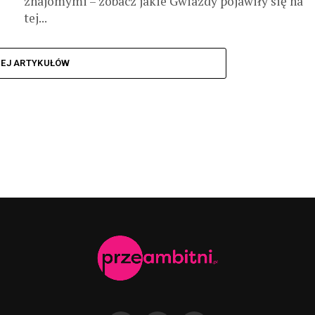
znajomymi – zobacz jakie Gwiazdy pojawiły się na
tej...
CEJ ARTYKUŁÓW