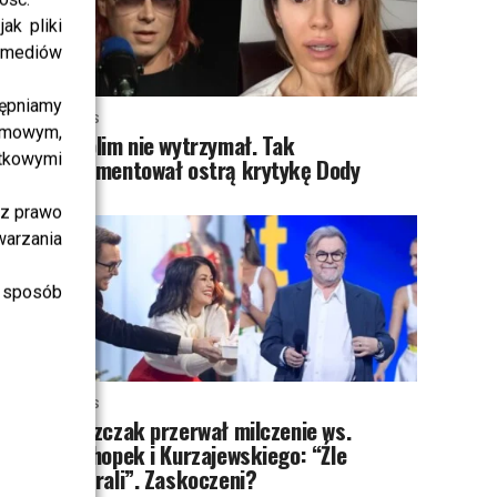
ak pliki
i mediów
ępniamy
NEWS
amowym,
Skolim nie wytrzymał. Tak
atkowymi
skomentował ostrą krytykę Dody
sz prawo
warzania
 sposób
NEWS
Miszczak przerwał milczenie ws.
Cichopek i Kurzajewskiego: “Źle
wybrali”. Zaskoczeni?