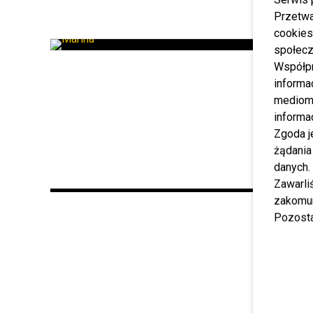
Przetwa
cookies
społecz
Współp
informa
mediom 
informa
Zgoda j
żądania
danych.
Zawarl
zakomun
Pozosta