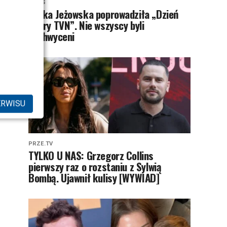
NEWS
Majka Jeżowska poprowadziła „Dzień
dobry TVN”. Nie wszyscy byli
zachwyceni
ERWISU
PRZE.TV
TYLKO U NAS: Grzegorz Collins
pierwszy raz o rozstaniu z Sylwią
Bombą. Ujawnił kulisy [WYWIAD]