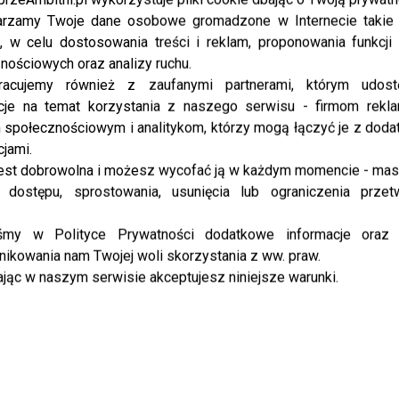
partnerom na meczu! Po meczu ...
rzamy Twoje dane osobowe gromadzone w Internecie takie j
, w celu dostosowania treści i reklam, proponowania funkcj
nościowych oraz analizy ruchu.
NEWS
racujemy również z zaufanymi partnerami, którym udost
Marina broni Szczęsnego po samobóju i
cje na temat korzystania z naszego serwisu - firmom rekl
kolejnej klęsce Polaków: Jestem
społecznościowym i analitykom, którzy mogą łączyć je z dod
dumna z Naszej Drużyny
cjami.
est dobrowolna i możesz wycofać ją w każdym momencie - ma
Marina nadal pozostaje optymistką co do naszej
 dostępu, sprostowania, usunięcia lub ograniczenia przet
drużyny narodowej… Piłka nożna ...
iśmy w Polityce Prywatności dodatkowe informacje oraz
ikowania nam Twojej woli skorzystania z ww. praw.
NEWS
jąc w naszym serwisie akceptujesz niniejsze warunki.
Bezradna Łuczenko tęskni za
Szczęsnym- nie spędzają razem
kwarantanny?
Marina Łuczenko-Szczęsna opublikowała