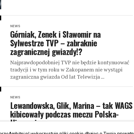
NEWS
Górniak, Zenek i Sławomir na
Sylwestrze TVP – zabraknie
zagranicznej gwiazdy!?
Najprawdopodobniej TVP nie będzie kontynuować
tradycji i w tym roku w Zakopanem nie wystąpi
zagraniczna gwiazda Od lat Telewizja ...
NEWS
Lewandowska, Glik, Marina – tak WAGS
kibicowały podczas meczu Polska-
Hiszpania
Polskie WAGS jak zawsze kibicowały swoim
przeAmbitni.pl wykorzystuje pliki cookie dbając o Twoją prywatn