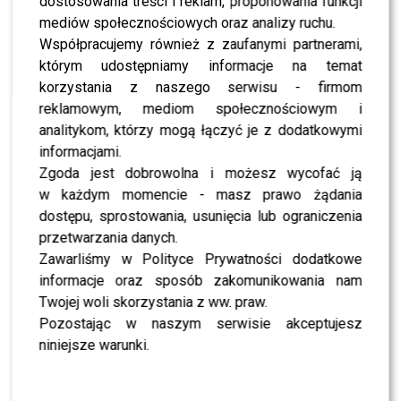
dostosowania treści i reklam, proponowania funkcji
NEWS
Zmiany, emocje i poruszające historie w „The
mediów społecznościowych oraz analizy ruchu.
Voice Senior”. Kiedy i gdzie oglądać nowy sezon?
Współpracujemy również z zaufanymi partnerami,
którym udostępniamy informacje na temat
korzystania z naszego serwisu - firmom
NEWS
To koniec programu „Rolnik szuka żony”? TVP
reklamowym, mediom społecznościowym i
podjęła decyzję – widzowie będą zaskoczeni
analitykom, którzy mogą łączyć je z dodatkowymi
informacjami.
Zgoda jest dobrowolna i możesz wycofać ją
SHOWBIZ
Wielka ROSZADA w „The Voice Senior”! Robert
w każdym momencie - masz prawo żądania
Stockinger stracił pracę – WYGRYZŁ go kolega z
„Pytania na śniadanie”
dostępu, sprostowania, usunięcia lub ograniczenia
przetwarzania danych.
Zawarliśmy w Polityce Prywatności dodatkowe
CASTING
CASTING: TVP rusza z naborem do nowej edycji
informacje oraz sposób zakomunikowania nam
„Sanatorium miłości”: kto może wziąć udział w 8.
edycji?
Twojej woli skorzystania z ww. praw.
Pozostając w naszym serwisie akceptujesz
NEWS
niniejsze warunki.
Marta Manowska wspomina Wiesię z
„Sanatorium miłości”. Dosadnie o zabójstwie
seniorek z Warszawy