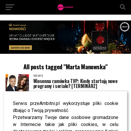
All posts tagged "Marta Manowska"
NEWS
Wiosenna ramówka TVP: Kiedy startują nowe
programy i seriale? [TERMINARZ]
Serwis przeAmbitni.pl wykorzystuje pliki cookie
SHOWBIZ
Kto wygrał „The Voice Senior 7”? To nazwisko
dbając o Twoją prywatność.
przejdzie do historii programu
Przetwarzamy Twoje dane osobowe gromadzone
w Internecie takie jak pliki cookies, w celu