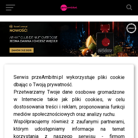
All posts tagged "mieszkańcy"
Serwis przeAmbitni.pl wykorzystuje pliki cookie
NEWS
dbając o Twoją prywatność.
Zakaz sprzedaży alkoholu w Warszawie staje się
faktem? Rafał Trzaskowski ujawnia plan – jeden
Przetwarzamy Twoje dane osobowe gromadzone
szczegół zaskakuje
w Internecie takie jak pliki cookies, w celu
dostosowania treści i reklam, proponowania funkcji
NEWS
Ślub Księcia Harrego z Meghan kontra “problemy” miasta
mediów społecznościowych oraz analizy ruchu.
Windsor. “Z ulic muszą zniknąć…”. O co chodzi?
Współpracujemy również z zaufanymi partnerami,
którym udostępniamy informacje na temat
korzystania z naszego serwisu - firmom