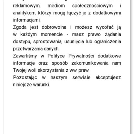
reklamowym, mediom społecznościowym i
analitykom, którzy mogą łączyć je z dodatkowymi
SHOWBIZ
informacjami.
NEWS
Zgoda jest dobrowolna i możesz wycofać ją
Wielki transfer do „Dzień dobry TVN”. Do
programu dołącza znana gwiazda
w każdym momencie - masz prawo żądania
dostępu, sprostowania, usunięcia lub ograniczenia
przetwarzania danych.
NEWS
Zawarliśmy w Polityce Prywatności dodatkowe
Dorota R. przerywa milczenie po akcie
oskarżenia. Wydała obszerne oświadczenie
informacje oraz sposób zakomunikowania nam
Twojej woli skorzystania z ww. praw.
Pozostając w naszym serwisie akceptujesz
NEWS
niniejsze warunki.
Skolim nie wytrzymał. Tak skomentował ostrą
krytykę Dody
NEWS
Miszczak przerwał milczenie ws. Cichopek i
Kurzajewskiego: “Źle wybrali”. Zaskoczeni?