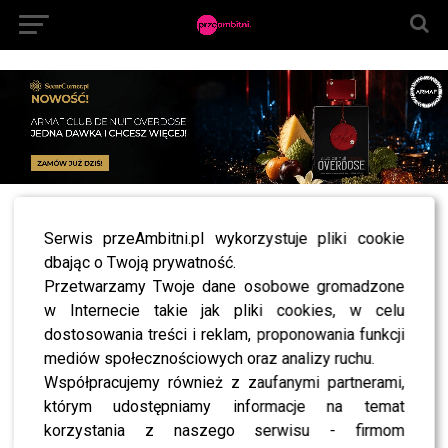
All posts tagged "monika zamachowska willa"
Serwis przeAmbitni.pl wykorzystuje pliki cookie
dbając o Twoją prywatność.
NEWS
Monika Zamachowska tęskni za dawnym życiem.
Przetwarzamy Twoje dane osobowe gromadzone
“Miłość czy pieniądze”?
w Internecie takie jak pliki cookies, w celu
dostosowania treści i reklam, proponowania funkcji
mediów społecznościowych oraz analizy ruchu.
Współpracujemy również z zaufanymi partnerami,
SHOWBIZ
którym udostępniamy informacje na temat
korzystania z naszego serwisu - firmom
SHOWBIZ