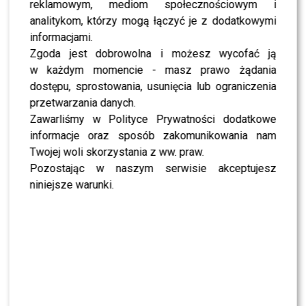
To z nim zatańczy Sara Janicka. Polsat odkrył
reklamowym, mediom społecznościowym i
pierwszą parę „Tańca z Gwiazdami”
analitykom, którzy mogą łączyć je z dodatkowymi
informacjami.
Zgoda jest dobrowolna i możesz wycofać ją
SHOWBIZ
Izabela Kuna zaniemówiła na wizji. Tego
w każdym momencie - masz prawo żądania
kompletnie się nie spodziewała
dostępu, sprostowania, usunięcia lub ograniczenia
przetwarzania danych.
Zawarliśmy w Polityce Prywatności dodatkowe
NEWS
Przykre wieści ws. stanu zdrowia Joe Bidena. Syn
informacje oraz sposób zakomunikowania nam
ujawnił nowe fakty
Twojej woli skorzystania z ww. praw.
Pozostając w naszym serwisie akceptujesz
niniejsze warunki.
NEWS
Adam Zdrójkowski zrzucił koszulkę i zachwycił
fanów. Jak to zrobił?
NEWS
Jeden telefon odmienił życie Dawida
Kwiatkowskiego. W tle Justin Bieber