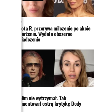
NEWS
Dorota R. przerywa milczenie po akcie
oskarżenia. Wydała obszerne
oświadczenie
NEWS
Skolim nie wytrzymał. Tak
skomentował ostrą krytykę Dody