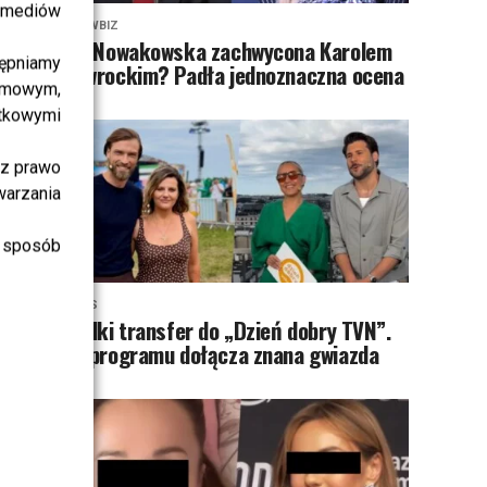
i mediów
SHOWBIZ
Ida Nowakowska zachwycona Karolem
ępniamy
Nawrockim? Padła jednoznaczna ocena
amowym,
atkowymi
sz prawo
warzania
 sposób
NEWS
Wielki transfer do „Dzień dobry TVN”.
Do programu dołącza znana gwiazda