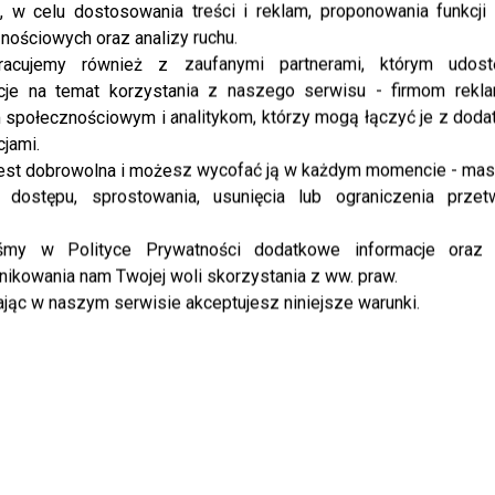
, w celu dostosowania treści i reklam, proponowania funkcj
nościowych oraz analizy ruchu.
racujemy również z zaufanymi partnerami, którym udost
cje na temat korzystania z naszego serwisu - firmom rekl
społecznościowym i analitykom, którzy mogą łączyć je z dod
cjami.
est dobrowolna i możesz wycofać ją w każdym momencie - ma
 dostępu, sprostowania, usunięcia lub ograniczenia przet
iśmy w Polityce Prywatności dodatkowe informacje oraz
ikowania nam Twojej woli skorzystania z ww. praw.
jąc w naszym serwisie akceptujesz niniejsze warunki.