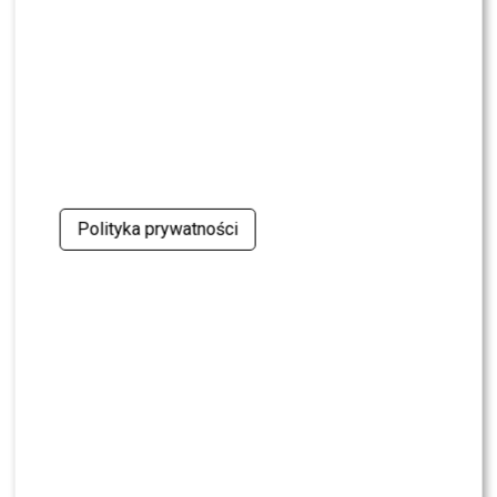
Nawrockim? Padła jednoznaczna ocena
NEWS
Wielki transfer do „Dzień dobry TVN”. Do
programu dołącza znana gwiazda
NEWS
Dorota R. przerywa milczenie po akcie
oskarżenia. Wydała obszerne oświadczenie
Polityka prywatności
NEWS
Skolim nie wytrzymał. Tak skomentował ostrą
krytykę Dody
NEWS
Miszczak przerwał milczenie ws. Cichopek i
Kurzajewskiego: “Źle wybrali”. Zaskoczeni?