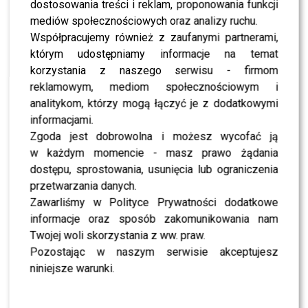
dostosowania treści i reklam, proponowania funkcji
mediów społecznościowych oraz analizy ruchu.
NEWS
Paulina FOK szczerze o synie ZENONA
Współpracujemy również z zaufanymi partnerami,
MARTYNIUKA – publiczne PRANIE BRUDÓW przez
którym udostępniamy informacje na temat
rozpuszczanie dzieci?
korzystania z naszego serwisu - firmom
reklamowym, mediom społecznościowym i
NEWS
Paulina FOK grzmi na ANDZIAKS: ceny z
analitykom, którzy mogą łączyć je z dodatkowymi
KOSMOSU – poszło o kalendarz ADWENTOWY jak
informacjami.
Louis Vuitton
Zgoda jest dobrowolna i możesz wycofać ją
w każdym momencie - masz prawo żądania
NEWS
Paulina FOK: Chodziłam do Tomka Barańskiego!
dostępu, sprostowania, usunięcia lub ograniczenia
Komentuje AFERĘ z choreografem wyrzuconym z
przetwarzania danych.
“Tańca z Gwiazdami”
Zawarliśmy w Polityce Prywatności dodatkowe
informacje oraz sposób zakomunikowania nam
NEWS
Paulina Fok odważnie zdradza: OBŁUDA polskich
Twojej woli skorzystania z ww. praw.
CELEBRYTEK ze ŚCIANEK? Zdradza dlaczego się
Pozostając w naszym serwisie akceptujesz
BOJĄ!
niniejsze warunki.
NEWS
DODA poszła na CAŁOŚĆ, a Paulina FOK to