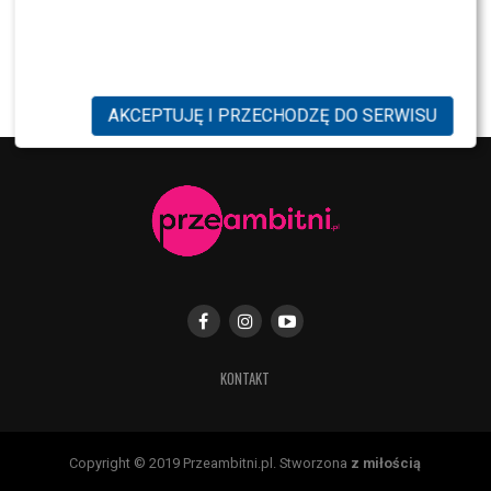
SHOWBIZ
Mandaryna ma już partnera w „Tańcu z
Gwiazdami”? To dopiero niespodzianka
AKCEPTUJĘ I PRZECHODZĘ DO SERWISU
KONTAKT
Copyright © 2019 Przeambitni.pl. Stworzona
z miłością