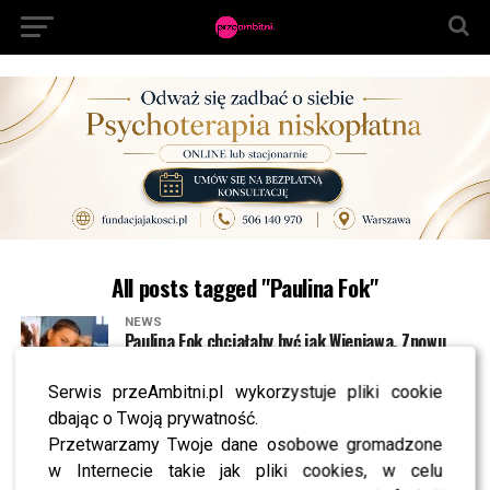
All posts tagged "Paulina Fok"
NEWS
Paulina Fok chciałaby być jak Wieniawa. Znowu
zagra u Patryka VEGI?
Serwis przeAmbitni.pl wykorzystuje pliki cookie
dbając o Twoją prywatność.
SHOWBIZ
Paulina Fok przyszła na pokaz mody ubrana w
Przetwarzamy Twoje dane osobowe gromadzone
ciuchy w cenie MIESZKANIA – tajny ochroniarz
w Internecie takie jak pliki cookies, w celu
chodził tuż za Nią!