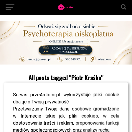
All posts tagged "Piotr Kraśko"
NEWS
TVN wydało oświadczenie ws Piotra Kraśki –
Serwis przeAmbitni.pl wykorzystuje pliki cookie
wiemy, czy wróci do Faktów
dbając o Twoją prywatność.
NEWS
Przetwarzamy Twoje dane osobowe gromadzone
Piotr Kraśko trafił do szpitala – wiemy, co się
stało
w Internecie takie jak pliki cookies, w celu
dostosowania treści i reklam, proponowania funkcji
NEWS
Piotr Kraśko stanie przed sądem – grożą mu 2
mediów społecznościowych oraz analizy ruchu.