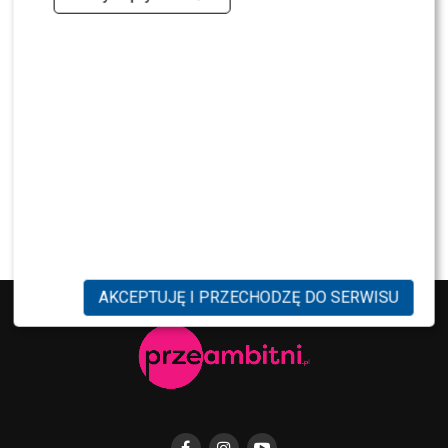
„Tańcu z Gwiazdami”? Fani już komentują
NEWS
Czy Olek Sikora czuje się BEZPIECZNIE w “Halo tu
Polsat”? Cichopek i Kurzajewski już nie PRACUJĄ
SHOWBIZ
Ida Nowakowska zachwycona Karolem
Nawrockim? Padła jednoznaczna ocena
AKCEPTUJĘ I PRZECHODZĘ DO SERWISU