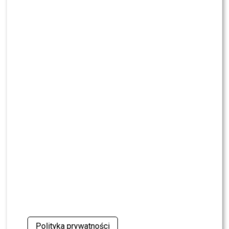
NEWS
Jeden telefon odmienił życie Dawida
Kwiatkowskiego. W tle Justin Bieber
SHOWBIZ
Żurnalista w „Tańcu z Gwiazdami”? Miszczak
przerwał milczenie
NEWS
„Lato z Radiem i TVP”: Skolim rozpętał dyskusję.
Wszystko przez jeden element
SHOWBIZ
Jędrzejczyk podlizuje się Wieniawie przed
„Tańcem z Gwiazdami”? Padły mocne słowa
SHOWBIZ
To z nim Magda Tarnowska ma zatańczyć w
Polityka prywatności