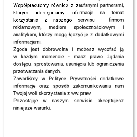
lata więzienia
Współpracujemy również z zaufanymi partnerami,
którym udostępniamy informacje na temat
NEWS
Piotr Kraśko przeprasza prowadzenie bez prawa
korzystania z naszego serwisu - firmom
jazdy: Zawiodłem Państwa zaufanie
reklamowym, mediom społecznościowym i
NEWS
analitykom, którzy mogą łączyć je z dodatkowymi
Piotr Kraśko od 6 lat jeździł samochodem bez
prawa jazdy – teraz dostał karę
informacjami.
Zgoda jest dobrowolna i możesz wycofać ją
NEWS
Piotr Kraśko już dawno był gotowy na
w każdym momencie - masz prawo żądania
koronawirusa- bardzo mądry wywiad
dostępu, sprostowania, usunięcia lub ograniczenia
przetwarzania danych.
NEWS
Piotr Kraśko krytycznie o Wiadomościach TVP:
Zawarliśmy w Polityce Prywatności dodatkowe
Tak się nie robi materiału do programu
informacyjnego
informacje oraz sposób zakomunikowania nam
Twojej woli skorzystania z ww. praw.
NEWS
Piotr Kraśko komentuje wpadkę Kingi Rusin z
Pozostając w naszym serwisie akceptujesz
Adele: krytyka krytyką, ale jest pewna granica
niniejsze warunki.
NEWS
Piotr Kraśko ocenia: Paulina Krupińska i Damian
Michałowski jako nowi prowadzący DDTVN
MODA