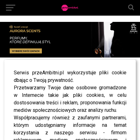
All posts tagged "prezent dla świadkowej"
Serwis przeAmbitni.pl wykorzystuje pliki cookie
dbając o Twoją prywatność.
LIFESTYLE
Dzień Mamy – to ostatni moment na
Przetwarzamy Twoje dane osobowe gromadzone
podarowanie wyjątkowego prezentu!
w Internecie takie jak pliki cookies, w celu
dostosowania treści i reklam, proponowania funkcji
mediów społecznościowych oraz analizy ruchu.
Współpracujemy również z zaufanymi partnerami,
SHOWBIZ
którym udostępniamy informacje na temat
korzystania z naszego serwisu - firmom
NEWS