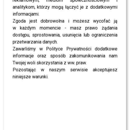
„Lato z Radiem i TVP”: Skolim rozpętał dyskusję.
reklamowym, mediom społecznościowym i
Wszystko przez jeden element
analitykom, którzy mogą łączyć je z dodatkowymi
informacjami.
Zgoda jest dobrowolna i możesz wycofać ją
SHOWBIZ
Jędrzejczyk podlizuje się Wieniawie przed
w każdym momencie - masz prawo żądania
„Tańcem z Gwiazdami”? Padły mocne słowa
dostępu, sprostowania, usunięcia lub ograniczenia
przetwarzania danych.
Zawarliśmy w Polityce Prywatności dodatkowe
SHOWBIZ
To z nim Magda Tarnowska ma zatańczyć w
informacje oraz sposób zakomunikowania nam
„Tańcu z Gwiazdami”? Fani już komentują
Twojej woli skorzystania z ww. praw.
Pozostając w naszym serwisie akceptujesz
niniejsze warunki.
NEWS
Czy Olek Sikora czuje się BEZPIECZNIE w “Halo tu
Polsat”? Cichopek i Kurzajewski już nie PRACUJĄ
SHOWBIZ
Ida Nowakowska zachwycona Karolem
Nawrockim? Padła jednoznaczna ocena