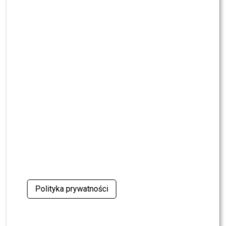
NEWS
Wielki transfer do „Dzień dobry TVN”. Do
programu dołącza znana gwiazda
NEWS
Dorota R. przerywa milczenie po akcie
oskarżenia. Wydała obszerne oświadczenie
NEWS
Skolim nie wytrzymał. Tak skomentował ostrą
krytykę Dody
NEWS
Miszczak przerwał milczenie ws. Cichopek i
Kurzajewskiego: “Źle wybrali”. Zaskoczeni?
Polityka prywatności
SHOWBIZ
Mandaryna ma już partnera w „Tańcu z
Gwiazdami”? To dopiero niespodzianka