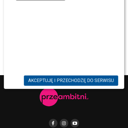
SHOWBIZ
Jędrzejczyk podlizuje się Wieniawie przed
„Tańcem z Gwiazdami”? Padły mocne słowa
SHOWBIZ
To z nim Magda Tarnowska ma zatańczyć w
„Tańcu z Gwiazdami”? Fani już komentują
AKCEPTUJĘ I PRZECHODZĘ DO SERWISU