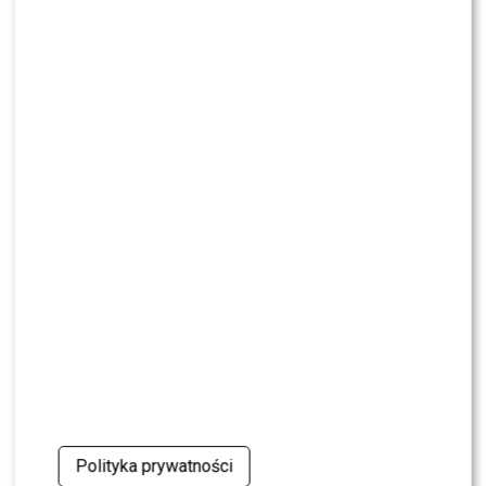
NEWS
Przykre wieści ws. stanu zdrowia Joe Bidena. Syn
ujawnił nowe fakty
NEWS
Adam Zdrójkowski zrzucił koszulkę i zachwycił
fanów. Jak to zrobił?
NEWS
Jeden telefon odmienił życie Dawida
Kwiatkowskiego. W tle Justin Bieber
SHOWBIZ
Żurnalista w „Tańcu z Gwiazdami”? Miszczak
przerwał milczenie
NEWS
„Lato z Radiem i TVP”: Skolim rozpętał dyskusję.
Wszystko przez jeden element
Polityka prywatności