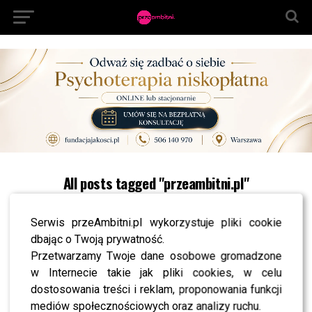
All posts tagged "przeambitni.pl"
NEWS
Natalia Siwiec wydała fortunę na urodziny córki
Serwis przeAmbitni.pl wykorzystuje pliki cookie
– pomogła w przygotowaniach?
dbając o Twoją prywatność.
NEWS
Przetwarzamy Twoje dane osobowe gromadzone
Maffashion zdradziła płeć dziecka? Wszystko
przez kolor dodatków
w Internecie takie jak pliki cookies, w celu
dostosowania treści i reklam, proponowania funkcji
NEWS
Sara Mannei przerażona swoim zdrowiem –
mediów społecznościowych oraz analizy ruchu.