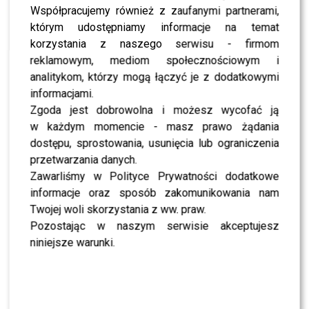
odkryła zmiany w piersi
Współpracujemy również z zaufanymi partnerami,
którym udostępniamy informacje na temat
NEWS
Robert Pattinson ma koronawirusa – w jakim
korzystania z naszego serwisu - firmom
jest stanie?
reklamowym, mediom społecznościowym i
NEWS
analitykom, którzy mogą łączyć je z dodatkowymi
Monika Zamachowska ostro o obecnym rządzie:
Kultura zdycha?!
informacjami.
Zgoda jest dobrowolna i możesz wycofać ją
NEWS
Szokujące! Kasia Warnke okradziona w “DDTVN”
w każdym momencie - masz prawo żądania
– straciła coś naprawdę cennego
dostępu, sprostowania, usunięcia lub ograniczenia
przetwarzania danych.
NEWS
Ania Lewandowska przeprasza za żart ze
Zawarliśmy w Polityce Prywatności dodatkowe
sztucznym brzuchem – fani poczuli się urażeni?
informacje oraz sposób zakomunikowania nam
NEWS
Twojej woli skorzystania z ww. praw.
Ania Wendzikowska o rozstaniu ze swoim
partnerem – dlaczego opowiedziała fanom?
Pozostając w naszym serwisie akceptujesz
niniejsze warunki.
NEWS
Wiemy kto będzie na premierze Patryka Vegi –
to postaci z Afery Podkarpackiej!
NEWS
Talent po mamie? Zobacz trailer filmu z Oliwią