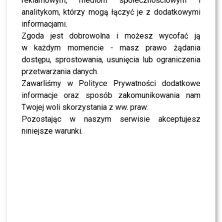
TVN, TVP czy Polsat? Polacy wybrali ulubioną
reklamowym, mediom społecznościowym i
śniadaniówkę
analitykom, którzy mogą łączyć je z dodatkowymi
informacjami.
Zgoda jest dobrowolna i możesz wycofać ją
NEWS
Justyna Pochanke przerwała milczenie. Tak
w każdym momencie - masz prawo żądania
pożegnała Andrzeja Morozowskiego
dostępu, sprostowania, usunięcia lub ograniczenia
przetwarzania danych.
Zawarliśmy w Polityce Prywatności dodatkowe
NEWS
Kolejna osoba traci PRACĘ w „Halo tu Polsat”.
informacje oraz sposób zakomunikowania nam
Będą nowe duety?
Twojej woli skorzystania z ww. praw.
Pozostając w naszym serwisie akceptujesz
niniejsze warunki.
NEWS
Kuba Badach OCENIŁ Skolima. Wspomniał nawet
Zbigniewa Wodeckiego
NEWS
Polsat rusza z NOWYM kulinarnym programem.
Zagrozi „MasterChefowi”?