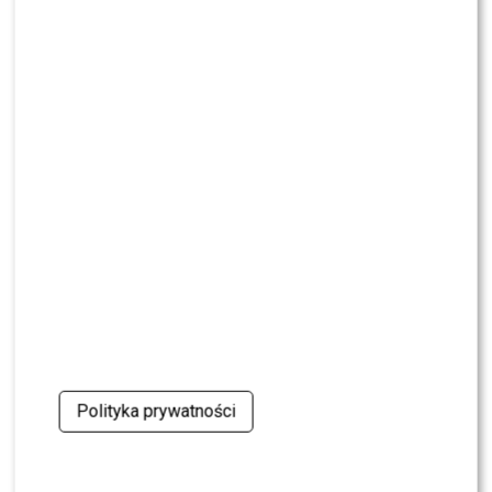
NEWS
Pola Wiśniewska UDERZA w Michała: „Tam było
wszystko celowe”
NEWS
Nie żyje Andrzej Morozowski. TVN24
natychmiast zmieniło ramówkę
NEWS
Dlaczego Doda nie trafiła do „The Voice of
Poland”? Kulisy wyszły na jaw
NEWS
Maciej Kurzajewski przerwał milczenie po
odejściu z Polsatu. Będzie nowy projekt?
Polityka prywatności
NEWS
Tomaszewska i Sawicki poprowadzili „Dzień
dobry TVN”. Widzowie wydali werdykt