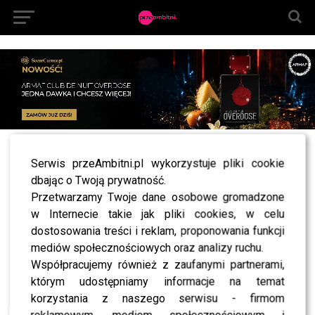
All posts tagged "Radosław Kapias"
Serwis przeAmbitni.pl wykorzystuje pliki cookie
dbając o Twoją prywatność.
NEWS
Plejada gwiazd na premierze nietuzinkowego
Przetwarzamy Twoje dane osobowe gromadzone
filmu “Ostatni Komers” [zdjęcia]
w Internecie takie jak pliki cookies, w celu
dostosowania treści i reklam, proponowania funkcji
mediów społecznościowych oraz analizy ruchu.
Współpracujemy również z zaufanymi partnerami,
SHOWBIZ
którym udostępniamy informacje na temat
korzystania z naszego serwisu - firmom
NEWS