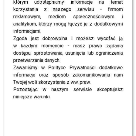
Salwadorem!
którym udostępniamy informacje na temat
korzystania z naszego serwisu - firmom
NEWS
Ranking Wprost! Jak wygląda najbogatsza
reklamowym, mediom społecznościowym i
dziesiątka naszego kraju?
analitykom, którzy mogą łączyć je z dodatkowymi
NEWS
informacjami.
Najbardziej wpływowe kobiety na świecie wg
Zgoda jest dobrowolna i możesz wycofać ją
Forbes’a
w każdym momencie - masz prawo żądania
NEWS
dostępu, sprostowania, usunięcia lub ograniczenia
Najbardziej wpływowi artyści do 21 roku życia
przetwarzania danych.
NEWS
Zawarliśmy w Polityce Prywatności dodatkowe
Patrycją Pająk o swoich planach muzycznych
informacje oraz sposób zakomunikowania nam
Twojej woli skorzystania z ww. praw.
Pozostając w naszym serwisie akceptujesz
niniejsze warunki.
SHOWBIZ
MODA
Tłum gwiazd na ramówce Polsatu: Englert,
Mandaryna, Kuna [FOTO]