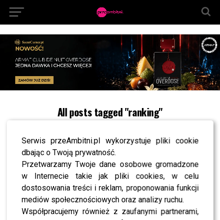
All posts tagged "ranking"
NEWS
Magda Gessler pnie się w górę. Które gwiazdy
Serwis przeAmbitni.pl wykorzystuje pliki cookie
królują w sieci? [RANKING]
dbając o Twoją prywatność.
Przetwarzamy Twoje dane osobowe gromadzone
NEWS
w Internecie takie jak pliki cookies, w celu
Te osoby znalazły się na liście najbardziej
dostosowania treści i reklam, proponowania funkcji
wpływowych ludzi Internetu!
mediów społecznościowych oraz analizy ruchu.
LIFESTYLE
Współpracujemy również z zaufanymi partnerami,
Nowy ranking ONZ. Polska za Nikaraguą i