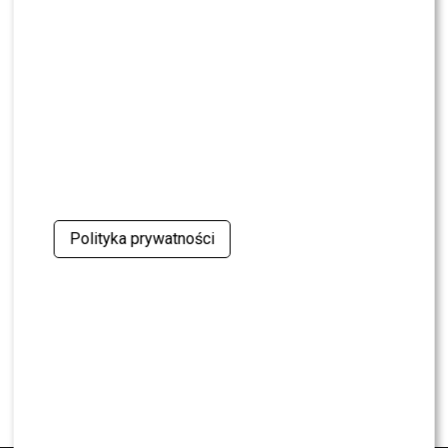
NEWS
Kuba Badach OCENIŁ Skolima. Wspomniał nawet
Zbigniewa Wodeckiego
NEWS
Polsat rusza z NOWYM kulinarnym programem.
Zagrozi „MasterChefowi”?
NEWS
Polityka prywatności
Pola Wiśniewska UDERZA w Michała: „Tam było
wszystko celowe”
NEWS
Nie żyje Andrzej Morozowski. TVN24
natychmiast zmieniło ramówkę