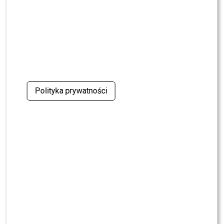
NEWS
Adam Zdrójkowski zrzucił koszulkę i zachwycił
fanów. Jak to zrobił?
NEWS
Jeden telefon odmienił życie Dawida
Kwiatkowskiego. W tle Justin Bieber
Polityka prywatności
SHOWBIZ
Żurnalista w „Tańcu z Gwiazdami”? Miszczak
przerwał milczenie
NEWS
„Lato z Radiem i TVP”: Skolim rozpętał dyskusję.
Wszystko przez jeden element
SHOWBIZ
Jędrzejczyk podlizuje się Wieniawie przed