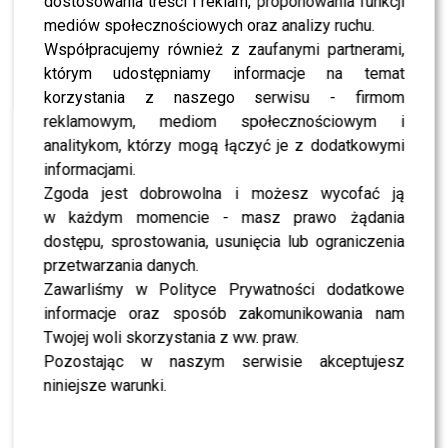
dostosowania treści i reklam, proponowania funkcji
NEWS
Syn Wiśniewskiego i Mandaryny spodziewał się
mediów społecznościowych oraz analizy ruchu.
powrotu rodziców? Właśnie zabrał głos
Współpracujemy również z zaufanymi partnerami,
którym udostępniamy informacje na temat
korzystania z naszego serwisu - firmom
NEWS
Roksana Węgiel i Kevin Mglej uciekli do raju. Kto
reklamowym, mediom społecznościowym i
im towarzyszy?
analitykom, którzy mogą łączyć je z dodatkowymi
informacjami.
Zgoda jest dobrowolna i możesz wycofać ją
NEWS
Kurdej-Szatan zabrała głos ws. POLITYKI. Padły
w każdym momencie - masz prawo żądania
szokujące słowa o jej domu
dostępu, sprostowania, usunięcia lub ograniczenia
przetwarzania danych.
Zawarliśmy w Polityce Prywatności dodatkowe
NEWS
Rodzina Łukasza Litewki przerwała milczenie.
informacje oraz sposób zakomunikowania nam
Padły gorzkie słowa
Twojej woli skorzystania z ww. praw.
Pozostając w naszym serwisie akceptujesz
NEWS
niniejsze warunki.
Izabela Janachowska ogłosiła radosną nowinę.
Pokazała ciążowy brzuszek [FOTO]