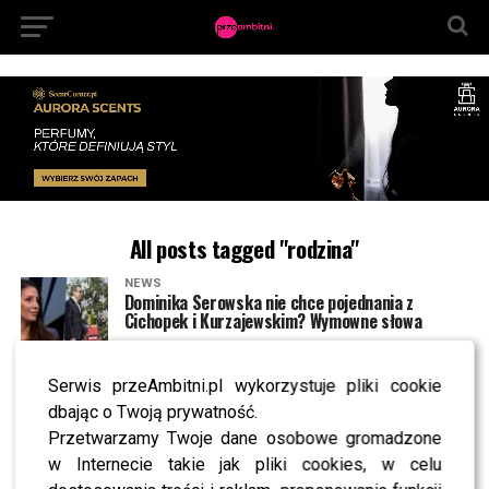
All posts tagged "rodzina"
NEWS
Dominika Serowska nie chce pojednania z
Cichopek i Kurzajewskim? Wymowne słowa
Serwis przeAmbitni.pl wykorzystuje pliki cookie
NEWS
Smaszcz przy jednym stole z Cichopek i
dbając o Twoją prywatność.
Kurzajewskim? Postawiła jeden warunek
Przetwarzamy Twoje dane osobowe gromadzone
w Internecie takie jak pliki cookies, w celu