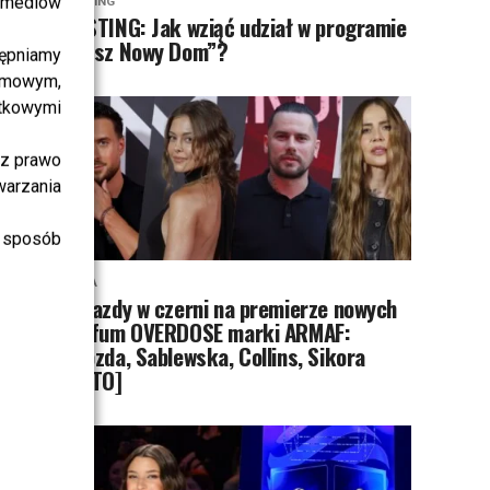
i mediów
CASTING
CASTING: Jak wziąć udział w programie
„Nasz Nowy Dom”?
ępniamy
amowym,
atkowymi
sz prawo
warzania
 sposób
MODA
Gwiazdy w czerni na premierze nowych
perfum OVERDOSE marki ARMAF:
Opozda, Sablewska, Collins, Sikora
[FOTO]