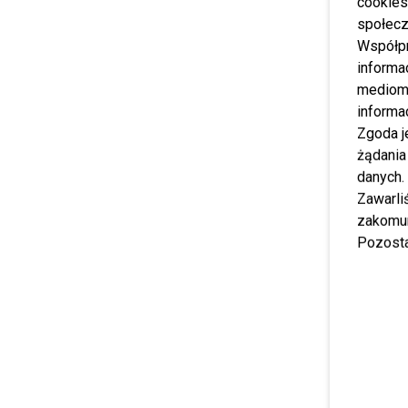
cookies
społecz
Współp
informa
mediom 
informa
Zgoda j
żądania
danych.
Zawarl
zakomun
Pozosta