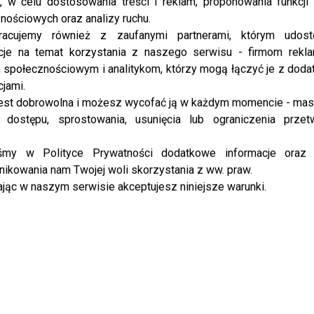
, w celu dostosowania treści i reklam, proponowania funkcj
nościowych oraz analizy ruchu.
racujemy również z zaufanymi partnerami, którym udost
cje na temat korzystania z naszego serwisu - firmom rekl
społecznościowym i analitykom, którzy mogą łączyć je z dod
cjami.
est dobrowolna i możesz wycofać ją w każdym momencie - ma
 dostępu, sprostowania, usunięcia lub ograniczenia przet
iśmy w Polityce Prywatności dodatkowe informacje oraz
ikowania nam Twojej woli skorzystania z ww. praw.
jąc w naszym serwisie akceptujesz niniejsze warunki.