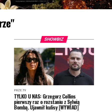
rze"
SHOWBIZ
PRZE.TV
TYLKO U NAS: Grzegorz Collins
pierwszy raz o rozstaniu z Sylwią
Bombą. Ujawnił kulisy [WYWIAD]