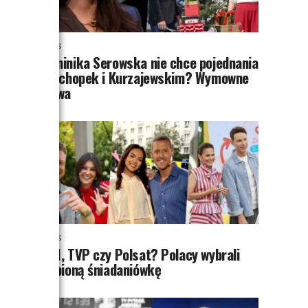
NEWS
Dominika Serowska nie chce pojednania
z Cichopek i Kurzajewskim? Wymowne
słowa
NEWS
TVN, TVP czy Polsat? Polacy wybrali
ulubioną śniadaniówkę