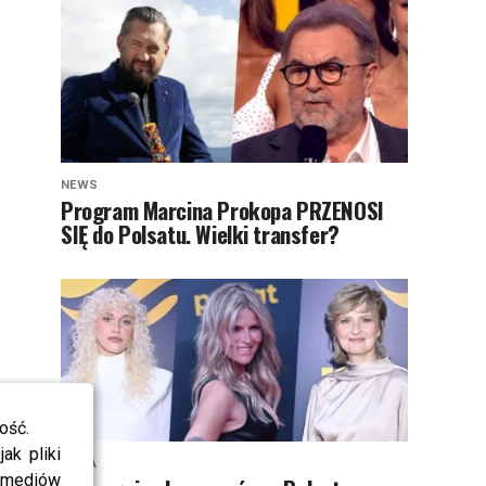
NEWS
Program Marcina Prokopa PRZENOSI
SIĘ do Polsatu. Wielki transfer?
ość.
ak pliki
MODA
i mediów