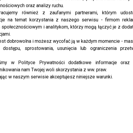
Fryzjerzy gwiazd – to u nich spotkasz
nościowych oraz analizy ruchu.
osoby z pierwszych stron gazet!
racujemy również z zaufanymi partnerami, którym udost
cje na temat korzystania z naszego serwisu - firmom rekl
Gdzie można spotkać gwiazdy a przy okazji zadbać
społecznościowym i analitykom, którzy mogą łączyć je z dod
piękny wygląd? Specjalnie dla Was zrobiliśmy listę
cjami.
najlepszych salonów i ich znanych Klientów!
est dobrowolna i możesz wycofać ją w każdym momencie - ma
Polskie ...
 dostępu, sprostowania, usunięcia lub ograniczenia przet
iśmy w Polityce Prywatności dodatkowe informacje oraz
NEWS
ikowania nam Twojej woli skorzystania z ww. praw.
Ludwisiak zachwycona młodzieńczą
jąc w naszym serwisie akceptujesz niniejsze warunki.
urodą znanej gwiazdy! O kim mowa?
Agnieszka Ludwisiak pojawiła się na wydarzeniu w
Salon Strefa Piękna! Czy zdaniem prezenterki są
gwiazdy, które nie powinny były wykonywać
zabiegów kosmetycznych? Celebryci ...