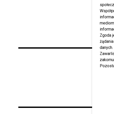
społecz
Współp
informa
mediom 
informa
Zgoda j
żądania
danych.
Zawarl
zakomun
Pozosta