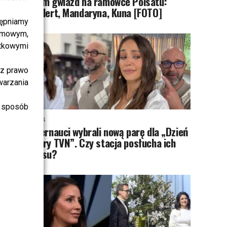
Tłum gwiazd na ramówce Polsatu:
Englert, Mandaryna, Kuna [FOTO]
ępniamy
amowym,
atkowymi
sz prawo
warzania
 sposób
NEWS
Internauci wybrali nową parę dla „Dzień
dobry TVN”. Czy stacja posłucha ich
głosu?