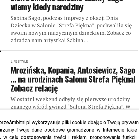
wiemy kiedy narodziny
Sabina Sago, podczas imprezy z okazji Dnia
Dziecka w Salonie “Strefa Piękna”, pochwaliła się
swoim nowym muzycznym dzieckiem. Zobacz co
zdradza nam artystka! Sabina ...
LIFESTYLE
Mrozińska, Kopania, Antosiewicz, Sago
… na urodzinach Salonu Strefa Piękna!
Zobacz relację
W ostatni weekend odbyły się pierwsze urodziny
znanego wśród gwiazd “Salonu Strefa Piękna”. W
sobotę ...
przeAmbitni.pl wykorzystuje pliki cookie dbając o Twoją prywatn
rzamy Twoje dane osobowe gromadzone w Internecie takie j
LIFESTYLE
, w celu dostosowania treści i reklam, proponowania funkcj