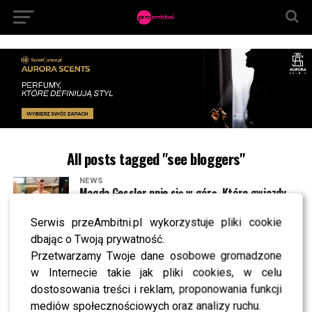
All posts tagged "see bloggers"
NEWS
Magda Gessler pnie się w górę. Które gwiazdy
królują w sieci? [RANKING]
Serwis przeAmbitni.pl wykorzystuje pliki cookie
dbając o Twoją prywatność.
NEWS
Przetwarzamy Twoje dane osobowe gromadzone
Kordas ostro o Kruszwilu: Widziałem może dwa
jego filmy!
w Internecie takie jak pliki cookies, w celu
dostosowania treści i reklam, proponowania funkcji
NEWS
Lepiej w PRL? Agnieszka Hyży wspomina
mediów społecznościowych oraz analizy ruchu.