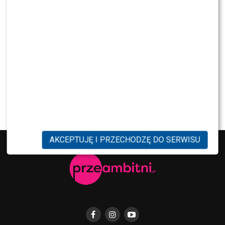
SHOWBIZ
Ida Nowakowska zachwycona Karolem
Nawrockim? Padła jednoznaczna ocena
NEWS
Wielki transfer do „Dzień dobry TVN”. Do
programu dołącza znana gwiazda
AKCEPTUJĘ I PRZECHODZĘ DO SERWISU