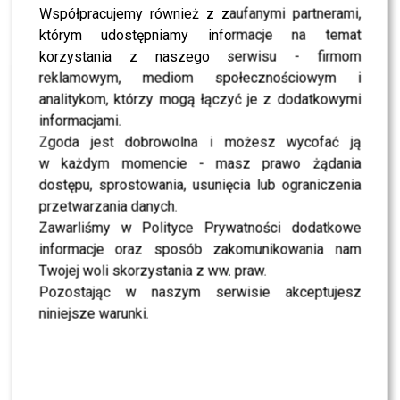
komunizm!
Współpracujemy również z zaufanymi partnerami,
NEWS
którym udostępniamy informacje na temat
Każda matka powinna uczyć tolerancji? Hyży
korzystania z naszego serwisu - firmom
uczy!
reklamowym, mediom społecznościowym i
NEWS
analitykom, którzy mogą łączyć je z dodatkowymi
Littlemooonster96 i Kordas są parą? Damian
zdradza szczegóły ich relacji!
informacjami.
Zgoda jest dobrowolna i możesz wycofać ją
NEWS
Granice w Big Brother? Chajzer o ujawnianiu
w każdym momencie - masz prawo żądania
prywatnych sekretów
dostępu, sprostowania, usunięcia lub ograniczenia
NEWS
przetwarzania danych.
FIT LOVERS bronią Kruszwila – zobacz
Zawarliśmy w Polityce Prywatności dodatkowe
komentarze pod naszym wideo!
informacje oraz sposób zakomunikowania nam
NEWS
Twojej woli skorzystania z ww. praw.
Leszczak żali się na Koterskiego: Mówi na mnie
Skarbonka! Dlaczego?
Pozostając w naszym serwisie akceptujesz
niniejsze warunki.
NEWS
Maff wspomina początki kariery – kto według
niej jest influencerem?
NEWS
Red Lipstick Monster ostro o Lord Kruszwil – w