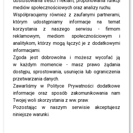
dostosowania treści i reklam, proponowania funkcji
NEWS
Viki Gabor w końcu powiedziała prawdę o Roxie
mediów społecznościowych oraz analizy ruchu.
Węgiel. Od czego zaczął się ich konflikt?
Współpracujemy również z zaufanymi partnerami,
którym udostępniamy informacje na temat
korzystania z naszego serwisu - firmom
NEWS
Niechcący zdradziła zbyt wiele? Słowa Rosińskiej
reklamowym, mediom społecznościowym i
rozgrzały plotki o ślubie z Wojewódzkim
analitykom, którzy mogą łączyć je z dodatkowymi
informacjami.
Zgoda jest dobrowolna i możesz wycofać ją
NEWS
Patrycja Markowska w wielkim finale trasy
w każdym momencie - masz prawo żądania
‘Obłęd Tour 2025’ w Klubie Stodoła – poznaj
szczegóły koncertu!
dostępu, sprostowania, usunięcia lub ograniczenia
przetwarzania danych.
Zawarliśmy w Polityce Prywatności dodatkowe
SHOWBIZ
Maciej Musiał nie owijał w bawełnę po pytaniu o
informacje oraz sposób zakomunikowania nam
zarobki w “The Voice of Poland” – te słowa mogą
zaskoczyć
Twojej woli skorzystania z ww. praw.
Pozostając w naszym serwisie akceptujesz
NEWS
niniejsze warunki.
Patricia Kazadi ZASKOCZONA “Must be The
Music”. Była na finale “Tańca z Gwiazdami” –
podsumowała wygraną Bagiego!