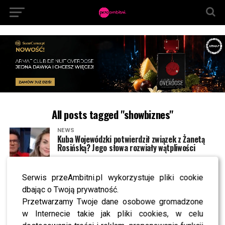
All posts tagged "showbiznes"
NEWS
Kuba Wojewódzki potwierdził związek z Żanetą
Rosińską? Jego słowa rozwiały wątpliwości
Serwis przeAmbitni.pl wykorzystuje pliki cookie
NEWS
Sandra Kubicka wyprowadziła się. Pokazała
dbając o Twoją prywatność.
swoje nowe mieszkanie. Luksusowo? [FOTO]
Przetwarzamy Twoje dane osobowe gromadzone
w Internecie takie jak pliki cookies, w celu