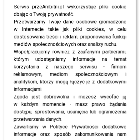
unieważnić, wprawić w
Serwis przeAmbitni.pl wykorzystuje pliki cookie
dbając o Twoją prywatność.
poczucie wstydu albo daje
Przetwarzamy Twoje dane osobowe gromadzone
komentarz absolutnie nie
w Internecie takie jak pliki cookies, w celu
dostosowania treści i reklam, proponowania funkcji
na miejscu – powiedziała.
mediów społecznościowych oraz analizy ruchu.
Współpracujemy również z zaufanymi partnerami,
Największe poruszenie wywołało jednak wspomnienie o
którym udostępniamy informacje na temat
jednym konkretnym lekarzu.
Patricia Kazadi
opisała
korzystania z naszego serwisu - firmom
sytuację, która jak sama podkreśliła – była dla niej
reklamowym, mediom społecznościowym i
szokująca i bolesna.
analitykom, którzy mogą łączyć je z dodatkowymi
informacjami.
Na przykład, siedzę u
Zgoda jest dobrowolna i możesz wycofać ją
w każdym momencie - masz prawo żądania
ginekologa, na fotelu, a
dostępu, sprostowania, usunięcia lub ograniczenia
lekarz siada przy biurku i
przetwarzania danych.
Zawarliśmy w Polityce Prywatności dodatkowe
mówi: “byłem kiedyś w
informacje oraz sposób zakomunikowania nam