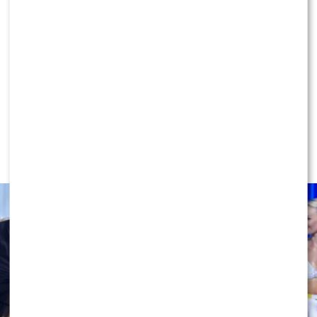
KLIKNIJ, ABY SKOMENTOWAĆ
NEWS
Miszczak przerwał milczenie ws.
Cichopek i Kurzajewskiego: “Źle
wybrali”. Zaskoczeni?