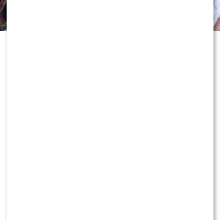
Odejście Katarzyny Cichopek i
Macieja Kurzajewskiego z „Halo tu
Polsat” wciąż wywołuje ogromne
emocje. Po dniach spekulacji głos w
sprawie zabrał sam Edward
Miszczak, który nie tylko
skomentował rozstanie z
prezenterami, ale także zdradził, jak
dziś patrzy na ich zawodowe decyzje.