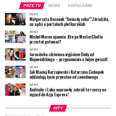
PRZE.TV
NOWE
POPULARNE
POLECAMY:
TYLKO U NAS: Grzegorz Collins pierwszy
raz o rozstaniu z Sylwią Bombą. Ujawnił kulisy
NEWS
Małgorzata Rozenek “Gwiazdą roku”! Zdradziła,
[WYWIAD]
co sądzi o portalach plotkarskich
Debiut Majki Jeżowskiej w „Dzień
NEWS
Michel Moran ujawnia: Kto po MasterChefie
dobry TVN” wywołał prawdziwą
przestał gotować?
Maciej Kurzajewski, Kacia Cichopek, Ewa Wachowicz (fot.
NEWS
burzę wśród widzów
AKPA/zdjęcie prasowe Polsat)
Jarosińska zdziwiona wyjściem Dody od
Wojewódzkiego – przypomniała o bójce gwiazd!
Teraz przyszedł czas na kolejną gwiazdę. Szóstą
NEWS
uczestniczką
„Kolonii letnich Dzień dobry TVN”
Jak Maciej Kurzajewski i Katarzyna Cichopek
oddzielają życie prywatne od zawodowego
została
Majka Jeżowska
. Artystka wróciła
wspomnieniami nad polskie morze, gdzie jako nastolatka
NEWS
spędzała wakacje. Opowiadała o najpiękniejszych
Andziaks i Luka naprawdę zabrali te rzeczy na
wyjazd do Azja Express!
chwilach z młodości, a zwieńczeniem jej udziału było
współprowadzenie piątkowego programu u boku
Sandry
Hajduk-Popińskiej
oraz
Marcina Sawickiego
.
HITY