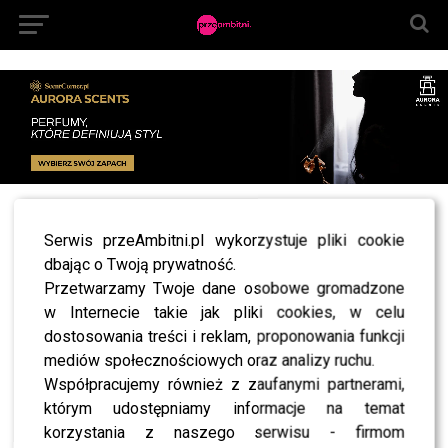
All posts tagged "Stanisław Obolewicz"
Serwis przeAmbitni.pl wykorzystuje pliki cookie
NEWS
dbając o Twoją prywatność.
Poczuj magię świąt razem z Sochą, Krzan i
Przetwarzamy Twoje dane osobowe gromadzone
Sokołowską na evencie popularnej biżuterii
w Internecie takie jak pliki cookies, w celu
NEWS
dostosowania treści i reklam, proponowania funkcji
Staś z Top Model przyłapany w łóżku ze znaną
Wam osobą – zobacz zdjęcie
mediów społecznościowych oraz analizy ruchu.
Współpracujemy również z zaufanymi partnerami,
którym udostępniamy informacje na temat
korzystania z naszego serwisu - firmom