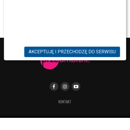
NEWS
Dorota R. przerywa milczenie po akcie
oskarżenia. Wydała obszerne oświadczenie
AKCEPTUJĘ I PRZECHODZĘ DO SERWISU
KONTAKT
Copyright © 2019 Przeambitni.pl. Stworzona
z miłością