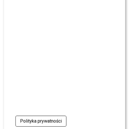
„Tańcem z Gwiazdami”? Padły mocne słowa
SHOWBIZ
To z nim Magda Tarnowska ma zatańczyć w
„Tańcu z Gwiazdami”? Fani już komentują
NEWS
Czy Olek Sikora czuje się BEZPIECZNIE w “Halo tu
Polsat”? Cichopek i Kurzajewski już nie PRACUJĄ
SHOWBIZ
Ida Nowakowska zachwycona Karolem
Nawrockim? Padła jednoznaczna ocena
NEWS
Wielki transfer do „Dzień dobry TVN”. Do
programu dołącza znana gwiazda
Polityka prywatności