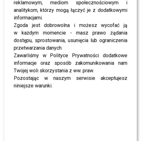
reklamowym, mediom społecznościowym i
SHOWBIZ
analitykom, którzy mogą łączyć je z dodatkowymi
NEWS
informacjami.
Adam Zdrójkowski zrzucił koszulkę i zachwycił
fanów. Jak to zrobił?
Zgoda jest dobrowolna i możesz wycofać ją
w każdym momencie - masz prawo żądania
dostępu, sprostowania, usunięcia lub ograniczenia
NEWS
przetwarzania danych.
Jeden telefon odmienił życie Dawida
Kwiatkowskiego. W tle Justin Bieber
Zawarliśmy w Polityce Prywatności dodatkowe
informacje oraz sposób zakomunikowania nam
Twojej woli skorzystania z ww. praw.
SHOWBIZ
Pozostając w naszym serwisie akceptujesz
Żurnalista w „Tańcu z Gwiazdami”? Miszczak
przerwał milczenie
niniejsze warunki.
NEWS
„Lato z Radiem i TVP”: Skolim rozpętał dyskusję.
Wszystko przez jeden element
SHOWBIZ
Jędrzejczyk podlizuje się Wieniawie przed