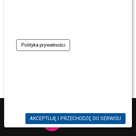
NEWS
Wielki transfer do „Dzień dobry TVN”. Do
programu dołącza znana gwiazda
NEWS
Dorota R. przerywa milczenie po akcie
oskarżenia. Wydała obszerne oświadczenie
Polityka prywatności
NEWS
Skolim nie wytrzymał. Tak skomentował ostrą
krytykę Dody
AKCEPTUJĘ I PRZECHODZĘ DO SERWISU