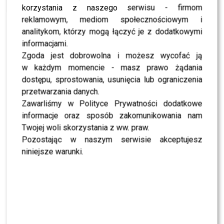
– zobacz!
korzystania z naszego serwisu - firmom
reklamowym, mediom społecznościowym i
NEWS
Szczęsny buduje Marinie dom na Podhalu?
analitykom, którzy mogą łączyć je z dodatkowymi
informacjami.
NEWS
Marina potwierdziła związek ze Szczęsnym
Zgoda jest dobrowolna i możesz wycofać ją
w każdym momencie - masz prawo żądania
dostępu, sprostowania, usunięcia lub ograniczenia
przetwarzania danych.
SHOWBIZ
Zawarliśmy w Polityce Prywatności dodatkowe
informacje oraz sposób zakomunikowania nam
NEWS
Twojej woli skorzystania z ww. praw.
Jeden telefon odmienił życie Dawida
Kwiatkowskiego. W tle Justin Bieber
Pozostając w naszym serwisie akceptujesz
niniejsze warunki.
SHOWBIZ
Żurnalista w „Tańcu z Gwiazdami”? Miszczak
przerwał milczenie
NEWS
„Lato z Radiem i TVP”: Skolim rozpętał dyskusję.