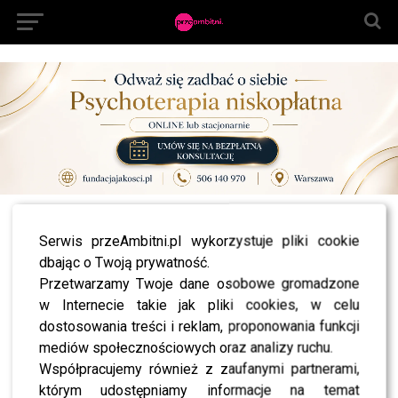
All posts tagged "Szczęsny"
Serwis przeAmbitni.pl wykorzystuje pliki cookie
dbając o Twoją prywatność.
NEWS
Bezradna Łuczenko tęskni za Szczęsnym- nie
Przetwarzamy Twoje dane osobowe gromadzone
spędzają razem kwarantanny?
w Internecie takie jak pliki cookies, w celu
NEWS
dostosowania treści i reklam, proponowania funkcji
Wojciech Szczęsny trafił do szpitala! Jest po
mediów społecznościowych oraz analizy ruchu.
ciężkiej operacji?!
Współpracujemy również z zaufanymi partnerami,
NEWS
Wojciech Szczęsny na uroczym nagraniu z synem
którym udostępniamy informacje na temat