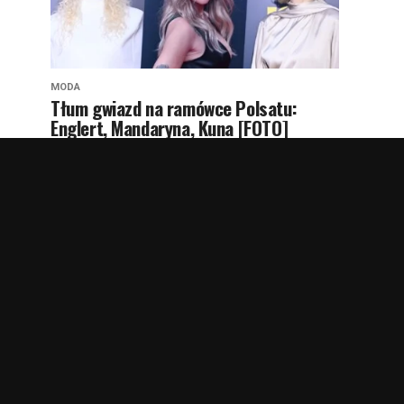
MODA
Tłum gwiazd na ramówce Polsatu:
Englert, Mandaryna, Kuna [FOTO]