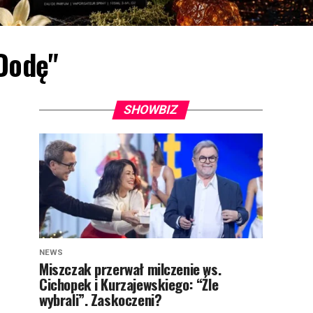
 Dodę"
SHOWBIZ
NEWS
Miszczak przerwał milczenie ws.
Cichopek i Kurzajewskiego: “Źle
wybrali”. Zaskoczeni?