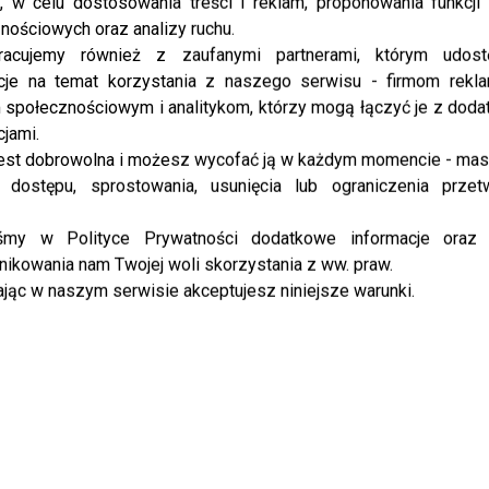
, w celu dostosowania treści i reklam, proponowania funkcj
NEWS
“Peszyn for Feszyn” – Ada Fijał
nościowych oraz analizy ruchu.
parodiuje Kubę Wojewódzkiego: Mam
racujemy również z zaufanymi partnerami, którym udost
cje na temat korzystania z naszego serwisu - firmom rekl
nadzieję, że obejrzy i się uśmiechnie
społecznościowym i analitykom, którzy mogą łączyć je z dod
Widzieliście?!
cjami.
est dobrowolna i możesz wycofać ją w każdym momencie - ma
 dostępu, sprostowania, usunięcia lub ograniczenia przet
NEWS
Kuba Wojewódzki żegna się z TVN-em?
iśmy w Polityce Prywatności dodatkowe informacje oraz
Zamieścił szokujący wpis
ikowania nam Twojej woli skorzystania z ww. praw.
jąc w naszym serwisie akceptujesz niniejsze warunki.
...
LIFESTYLE
Ada Fijał sparodiowała Kubę
Wojewódzkiego! Znany dziennikarz
będzie chciał się odgryźć?