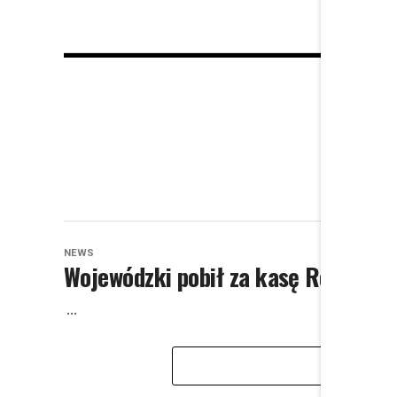
NEWS
Wojewódzki pobił za kasę Różala! I
...
WIĘ