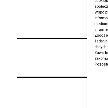
cookies
społecz
Współp
informa
mediom 
informa
Zgoda j
żądania
danych.
Zawarl
zakomun
Pozosta