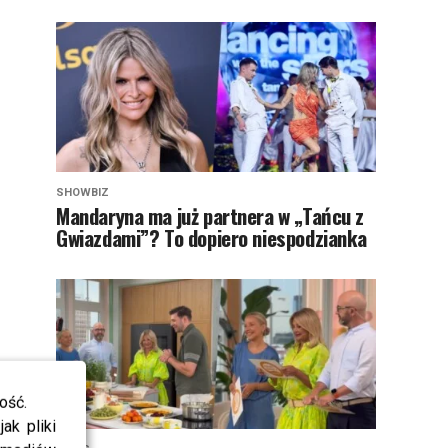
SHOWBIZ
Mandaryna ma już partnera w „Tańcu z
Gwiazdami”? To dopiero niespodzianka
ość.
ak pliki