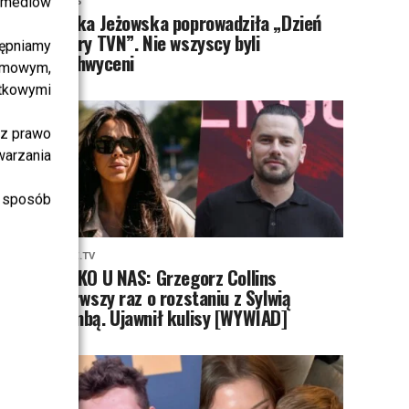
i mediów
NEWS
Majka Jeżowska poprowadziła „Dzień
dobry TVN”. Nie wszyscy byli
ępniamy
zachwyceni
amowym,
atkowymi
sz prawo
warzania
 sposób
PRZE.TV
TYLKO U NAS: Grzegorz Collins
pierwszy raz o rozstaniu z Sylwią
Bombą. Ujawnił kulisy [WYWIAD]