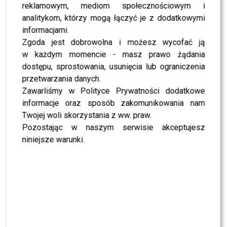
reklamowym, mediom społecznościowym i
MODA
Tłum gwiazd na premierze nowych perfum
analitykom, którzy mogą łączyć je z dodatkowymi
OVERDOSE marki ARMAF: Opozda, Sablewska,
informacjami.
Collins, Sikora [FOTO]
Zgoda jest dobrowolna i możesz wycofać ją
w każdym momencie - masz prawo żądania
SHOWBIZ
Julia Wieniawa poza jury „Tańca z Gwiazdami”?
dostępu, sprostowania, usunięcia lub ograniczenia
Kulisy wyszły na jaw
przetwarzania danych.
Zawarliśmy w Polityce Prywatności dodatkowe
informacje oraz sposób zakomunikowania nam
NEWS
Program Marcina Prokopa PRZENOSI SIĘ do
Twojej woli skorzystania z ww. praw.
Polsatu. Wielki transfer?
Pozostając w naszym serwisie akceptujesz
niniejsze warunki.
MODA
Tłum gwiazd na ramówce Polsatu: Englert,
Mandaryna, Kuna [FOTO]
NEWS
Internauci wybrali nową parę dla „Dzień dobry
TVN”. Czy stacja posłucha ich głosu?