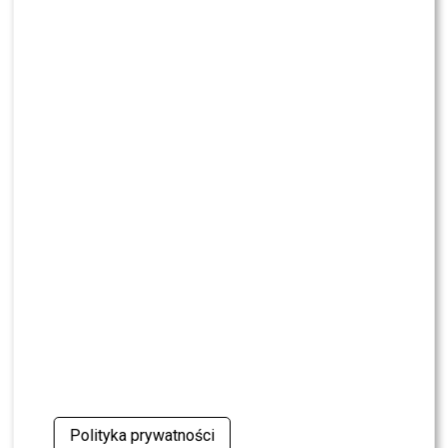
NEWS
Dominika Serowska nie chce pojednania z
Cichopek i Kurzajewskim? Wymowne słowa
NEWS
TVN, TVP czy Polsat? Polacy wybrali ulubioną
śniadaniówkę
NEWS
Justyna Pochanke przerwała milczenie. Tak
pożegnała Andrzeja Morozowskiego
NEWS
Kolejna osoba traci PRACĘ w „Halo tu Polsat”.
Będą nowe duety?
NEWS
Polityka prywatności
Kuba Badach OCENIŁ Skolima. Wspomniał nawet