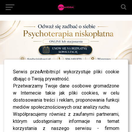
Serwis przeAmbitni.pl wykorzystuje pliki cookie
All posts tagged "Tomasz Schimscheiner"
dbając o Twoją prywatność.
Przetwarzamy Twoje dane osobowe gromadzone
NEWS
Nagi Tomasz Schimscheiner w nowym teledysku
w Internecie takie jak pliki cookies, w celu
znanego wokalisty!
dostosowania treści i reklam, proponowania funkcji
mediów społecznościowych oraz analizy ruchu.
Współpracujemy również z zaufanymi partnerami,
którym udostępniamy informacje na temat
SHOWBIZ
korzystania z naszego serwisu - firmom