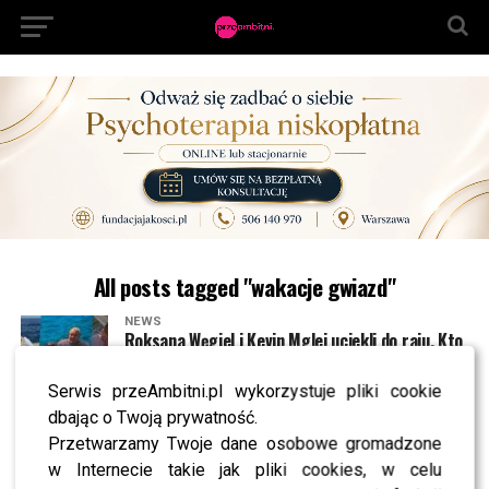
All posts tagged "wakacje gwiazd"
NEWS
Roksana Węgiel i Kevin Mglej uciekli do raju. Kto
im towarzyszy?
Serwis przeAmbitni.pl wykorzystuje pliki cookie
dbając o Twoją prywatność.
NEWS
Tak odpoczywają Koroniewska i Dowbor. Fani
Przetwarzamy Twoje dane osobowe gromadzone
zgodnie zwrócili uwagę na jedno
w Internecie takie jak pliki cookies, w celu