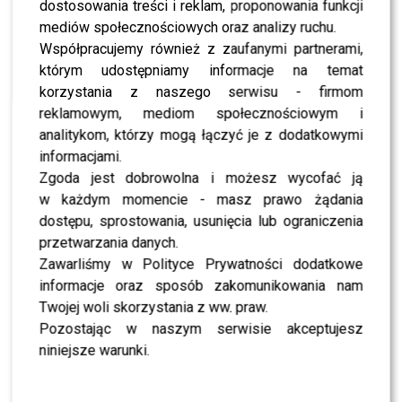
dostosowania treści i reklam, proponowania funkcji
mediów społecznościowych oraz analizy ruchu.
NEWS
Tak odpoczywa Maja Chwalińska. Wakacyjne
Współpracujemy również z zaufanymi partnerami,
kadry zachwyciły internautów
którym udostępniamy informacje na temat
korzystania z naszego serwisu - firmom
reklamowym, mediom społecznościowym i
NEWS
Sylwia Bomba UPOKORZONA na wakacjach? Tak
analitykom, którzy mogą łączyć je z dodatkowymi
miała potraktować ją obsługa
informacjami.
Zgoda jest dobrowolna i możesz wycofać ją
w każdym momencie - masz prawo żądania
SHOWBIZ
Doda została sfotografowana na pokładzie
dostępu, sprostowania, usunięcia lub ograniczenia
samolotu. Nie miała litości dla autora zdjęć
przetwarzania danych.
Zawarliśmy w Polityce Prywatności dodatkowe
informacje oraz sposób zakomunikowania nam
SHOWBIZ
Oskar Cyms zakończył trasę koncertową i ruszył
Twojej woli skorzystania z ww. praw.
w podróż. Tak wyglądają jego wakacje poza sceną
Pozostając w naszym serwisie akceptujesz
[FOTO]
niniejsze warunki.
SHOWBIZ
Adam Zdrójkowski przeprasza fanów i tłumaczy