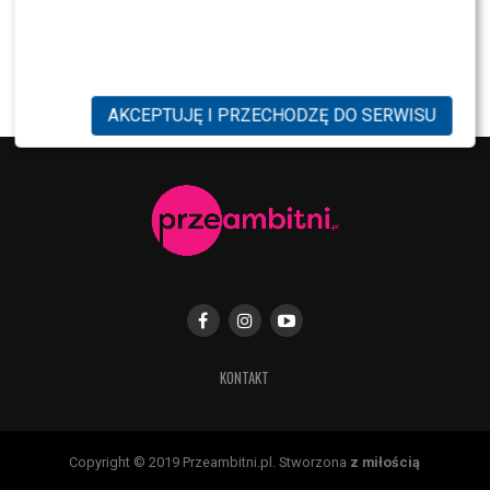
MODA
Tłum gwiazd na ramówce Polsatu: Englert,
Mandaryna, Kuna [FOTO]
AKCEPTUJĘ I PRZECHODZĘ DO SERWISU
KONTAKT
Copyright © 2019 Przeambitni.pl. Stworzona
z miłością