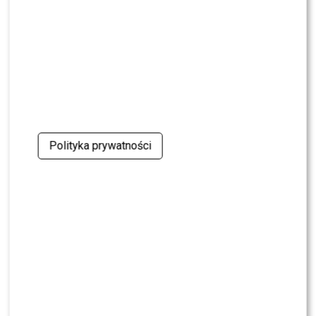
walkę po wyroku sądu
CASTING
CASTING: Jak wziąć udział w programie „Nasz
Nowy Dom”?
MODA
Gwiazdy w czerni na premierze nowych perfum
OVERDOSE marki ARMAF: Opozda, Sablewska,
Polityka prywatności
Collins, Sikora [FOTO]
SHOWBIZ
Julia Wieniawa poza jury „Tańca z Gwiazdami”?
Kulisy wyszły na jaw
NEWS
Program Marcina Prokopa PRZENOSI SIĘ do
Polsatu. Wielki transfer?