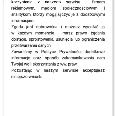
korzystania z naszego serwisu - firmom
NEWS
Wiktoria Gąsiewska zszokowana zakończeniem
reklamowym, mediom społecznościowym i
Rodzinki.pl – to boli!
analitykom, którzy mogą łączyć je z dodatkowymi
informacjami.
Zgoda jest dobrowolna i możesz wycofać ją
w każdym momencie - masz prawo żądania
SHOWBIZ
dostępu, sprostowania, usunięcia lub ograniczenia
przetwarzania danych.
PRZE.TV
TYLKO U NAS: Grzegorz Collins pierwszy raz o
Zawarliśmy w Polityce Prywatności dodatkowe
rozstaniu z Sylwią Bombą. Ujawnił kulisy
informacje oraz sposób zakomunikowania nam
[WYWIAD]
Twojej woli skorzystania z ww. praw.
Pozostając w naszym serwisie akceptujesz
NEWS
Antoni Królikowski nie odpuszcza? Zapowiada
niniejsze warunki.
walkę po wyroku sądu
CASTING
CASTING: Jak wziąć udział w programie „Nasz
Nowy Dom”?