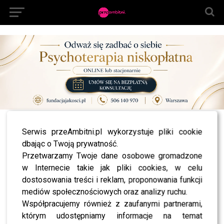
All posts tagged "Wiktoria Gąsiewska wywiad"
Serwis przeAmbitni.pl wykorzystuje pliki cookie
dbając o Twoją prywatność.
NEWS
Wiktoria Gąsiewska o Annie Przybylskiej na
Przetwarzamy Twoje dane osobowe gromadzone
premierze filmu “Ania”: Dobra osoba, o ogromnej
w Internecie takie jak pliki cookies, w celu
wrażliwości
dostosowania treści i reklam, proponowania funkcji
NEWS
mediów społecznościowych oraz analizy ruchu.
Doświadczona Wiktoria Gąsiewska radzi
Współpracujemy również z zaufanymi partnerami,
przyjaciółkom w TzG – Julii Wieniawie i Nicole
Bogdanowicz
którym udostępniamy informacje na temat