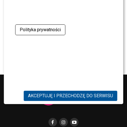
NEWS
Dominika Serowska nie chce pojednania z
Cichopek i Kurzajewskim? Wymowne słowa
Polityka prywatności
NEWS
TVN, TVP czy Polsat? Polacy wybrali ulubioną
śniadaniówkę
AKCEPTUJĘ I PRZECHODZĘ DO SERWISU