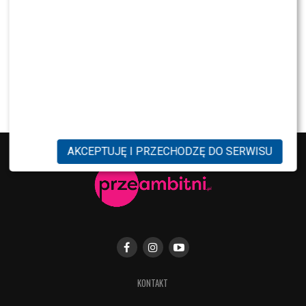
Nowy Dom”?
MODA
Gwiazdy w czerni na premierze nowych perfum
OVERDOSE marki ARMAF: Opozda, Sablewska,
Collins, Sikora [FOTO]
AKCEPTUJĘ I PRZECHODZĘ DO SERWISU
KONTAKT