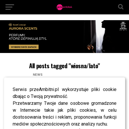
All posts tagged "wiosna/lato"
NEWS
Laura Samojłowicz na scenie “The Voice of
Poland”. Zaczarowała trenerów?
Serwis przeAmbitni.pl wykorzystuje pliki cookie
NEWS
dbając o Twoją prywatność.
Najgorętsza muzyczna premiera uczestników
„The Voice of Poland”!
Przetwarzamy Twoje dane osobowe gromadzone
w Internecie takie jak pliki cookies, w celu
CASTING
Casting do TV PROJECT by Egurrola – 25
dostosowania treści i reklam, proponowania funkcji
września (piątek)
mediów społecznościowych oraz analizy ruchu.