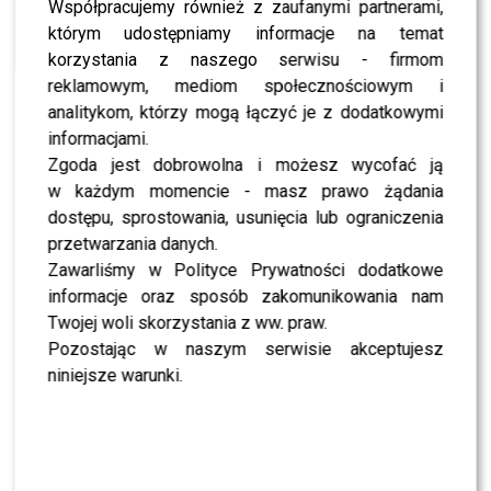
Współpracujemy również z zaufanymi partnerami,
NEWS
The Voice of Poland: Julia Bogdańska w
którym udostępniamy informacje na temat
fenomenalnym wykonaniu “The Power of Love”!
korzystania z naszego serwisu - firmom
NEWS
reklamowym, mediom społecznościowym i
Rezigiusz V-Reporterem w “The Voice of Poland”
analitykom, którzy mogą łączyć je z dodatkowymi
NEWS
informacjami.
The Voice of Poland: poznajcie uczestników
drużyny Edyty Górniak!
Zgoda jest dobrowolna i możesz wycofać ją
w każdym momencie - masz prawo żądania
NEWS
Nowy singiel DJ’a Adamusa i Sabiny Sago już jest!
dostępu, sprostowania, usunięcia lub ograniczenia
Posłuchajcie “Movin On”!
przetwarzania danych.
CASTING
Zawarliśmy w Polityce Prywatności dodatkowe
Casting do nowej edycji „The Voice of Poland” –
informacje oraz sposób zakomunikowania nam
szczegóły!
Twojej woli skorzystania z ww. praw.
NEWS
Pozostając w naszym serwisie akceptujesz
Relacja z Platinium Fashion Night [zdjęcia]
niniejsze warunki.
NEWS
Pięcioro Polaków w finale międzynarodowego
konkursu Aim2Fame!
WIĘCEJ ARTYKUŁÓW