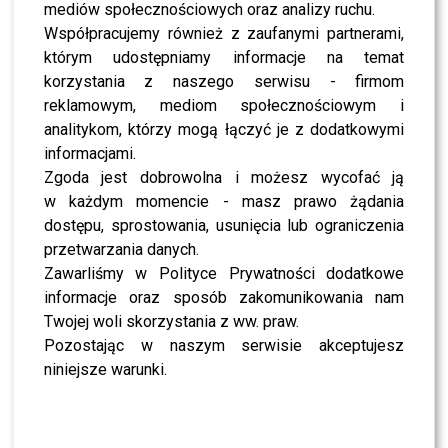
NEWS
mediów społecznościowych oraz analizy ruchu.
ORŁY 2015: Maja Ostaszewska z nagrodą za
Współpracujemy również z zaufanymi partnerami,
“Pierwszoplanową Rolę Kobiecą”!
którym udostępniamy informacje na temat
NEWS
korzystania z naszego serwisu - firmom
ORŁY 2015: Tomasz Kot z nagrodą za
“Pierwszoplanową Rolę Męską”!
reklamowym, mediom społecznościowym i
analitykom, którzy mogą łączyć je z dodatkowymi
NEWS
Polskie Nagrody Filmowe ORŁY 2015 ! Kto
informacjami.
zostanie nagrodzony? [RELACJA]
Zgoda jest dobrowolna i możesz wycofać ją
NEWS
w każdym momencie - masz prawo żądania
Wręczenie Polskich Nagród Filmowych Orły 2015
dostępu, sprostowania, usunięcia lub ograniczenia
już jutro. Przypominamy nominowanych!
przetwarzania danych.
NEWS
Zawarliśmy w Polityce Prywatności dodatkowe
Przyznano nominacje do tegorocznych Polskich
Nagród Filmowych ORŁY 2015!
informacje oraz sposób zakomunikowania nam
Twojej woli skorzystania z ww. praw.
NEWS
Orły 2015: 5 lutego poznamy główne nominacje
Pozostając w naszym serwisie akceptujesz
do nagród. Na liście wstępnej są 34 tytuły!
niniejsze warunki.