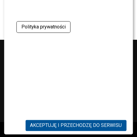
NEWS
Kuba Badach OCENIŁ Skolima. Wspomniał nawet
Zbigniewa Wodeckiego
Polityka prywatności
KONTAKT
AKCEPTUJĘ I PRZECHODZĘ DO SERWISU
Copyright © 2019 Przeambitni.pl. Stworzona
z miłością