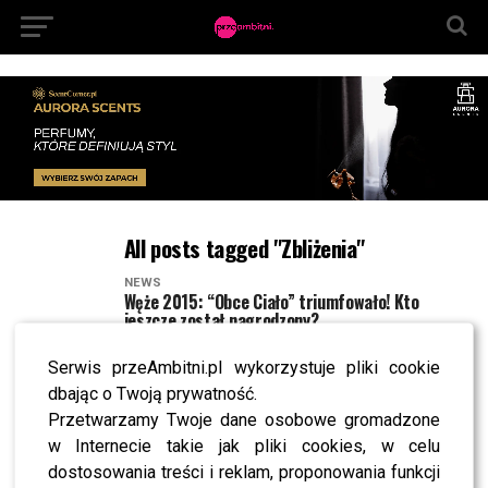
All posts tagged "Zbliżenia"
NEWS
Węże 2015: “Obce Ciało” triumfowało! Kto
jeszcze został nagrodzony?
NEWS
Serwis przeAmbitni.pl wykorzystuje pliki cookie
Poznaj nominacje do Węży 2015.”Obce Ciało”
Zanussiego ma największe szanse!
dbając o Twoją prywatność.
Przetwarzamy Twoje dane osobowe gromadzone
NEWS
ORŁY 2015: “BOGOWIE” Łukasza Palkowskiego
w Internecie takie jak pliki cookies, w celu
najlepszym filmem roku!
dostosowania treści i reklam, proponowania funkcji