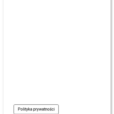
CASTING
CASTING: Jak wziąć udział w programie „Nasz
Nowy Dom”?
MODA
Gwiazdy w czerni na premierze nowych perfum
OVERDOSE marki ARMAF: Opozda, Sablewska,
Collins, Sikora [FOTO]
SHOWBIZ
Julia Wieniawa poza jury „Tańca z Gwiazdami”?
Kulisy wyszły na jaw
NEWS
Program Marcina Prokopa PRZENOSI SIĘ do
Polsatu. Wielki transfer?
MODA
Tłum gwiazd na ramówce Polsatu: Englert,
Mandaryna, Kuna [FOTO]
Polityka prywatności