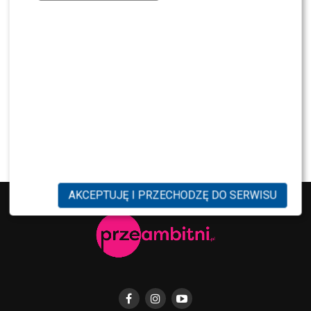
NEWS
Internauci wybrali nową parę dla „Dzień dobry
TVN”. Czy stacja posłucha ich głosu?
NEWS
Dominika Serowska nie chce pojednania z
Cichopek i Kurzajewskim? Wymowne słowa
AKCEPTUJĘ I PRZECHODZĘ DO SERWISU