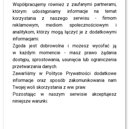
Współpracujemy również z zaufanymi partnerami,
NEWS
Ta gwiazda zszokowała wszystkich! Na ściance
którym udostępniamy informacje na temat
pojawiła się na takim rowerze!
korzystania z naszego serwisu - firmom
reklamowym, mediom społecznościowym i
NEWS
Gwiazdy na imprezie 4FUN TV
analitykom, którzy mogą łączyć je z dodatkowymi
Muzyka&Przyjaciele: Doda, Pestka, Warnke
informacjami.
NEWS
Zgoda jest dobrowolna i możesz wycofać ją
Gwiazdy na pokazie duetu The Cadess! Sykut-
Jeżyna, Bobek, Maślak, Kazadi i inni…
w każdym momencie - masz prawo żądania
dostępu, sprostowania, usunięcia lub ograniczenia
NEWS
Premiera spektaklu “Zdobyć, Utrzymać, Porzucić
przetwarzania danych.
2. Rozstania i Powroty”. Kto się pojawił?
Zawarliśmy w Polityce Prywatności dodatkowe
informacje oraz sposób zakomunikowania nam
NEWS
Scustomizowane ubrania? Kwiatkowski,
Twojej woli skorzystania z ww. praw.
Sablewska, Gardias, Minge…chwalą się na
mediach społecznościowych
Pozostając w naszym serwisie akceptujesz
niniejsze warunki.
NEWS
Patricia Kazadi o duecie z Anią Dąbrowską:
Byłyśmy w studio kilka razy
NEWS
Brodka: “Zaryglowałeś ku**a drzwi!” Było grane