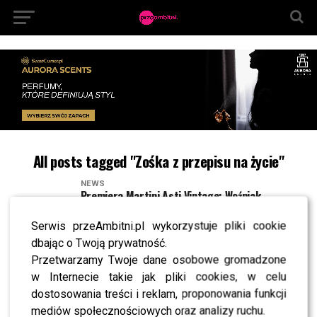
All posts tagged "Zośka z przepisu na życie"
NEWS
Premiera Martini Asti Vintage: Woźniak –
Starak, Woliński, Krupa, Włodarczyk
Serwis przeAmbitni.pl wykorzystuje pliki cookie
LIFESTYLE
Gwiazdy na pokazie Mariusza Przybylskiego:
dbając o Twoją prywatność.
Jessica Mercedes, Horodyńska, Woźniak –
Przetwarzamy Twoje dane osobowe gromadzone
Starak
w Internecie takie jak pliki cookies, w celu
LIFESTYLE
dostosowania treści i reklam, proponowania funkcji
Gwiazdy na pokazie MMC: Maffashion, Rozenek,
Horodyńska, Fijał
mediów społecznościowych oraz analizy ruchu.