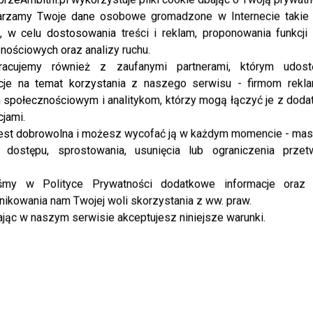
rzamy Twoje dane osobowe gromadzone w Internecie takie j
, w celu dostosowania treści i reklam, proponowania funkcj
nościowych oraz analizy ruchu.
racujemy również z zaufanymi partnerami, którym udost
cje na temat korzystania z naszego serwisu - firmom rekl
społecznościowym i analitykom, którzy mogą łączyć je z dod
cjami.
est dobrowolna i możesz wycofać ją w każdym momencie - ma
 dostępu, sprostowania, usunięcia lub ograniczenia przet
iśmy w Polityce Prywatności dodatkowe informacje oraz
ikowania nam Twojej woli skorzystania z ww. praw.
jąc w naszym serwisie akceptujesz niniejsze warunki.