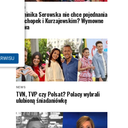
NEWS
Dominika Serowska nie chce pojednania
z Cichopek i Kurzajewskim? Wymowne
słowa
ERWISU
NEWS
TVN, TVP czy Polsat? Polacy wybrali
ulubioną śniadaniówkę