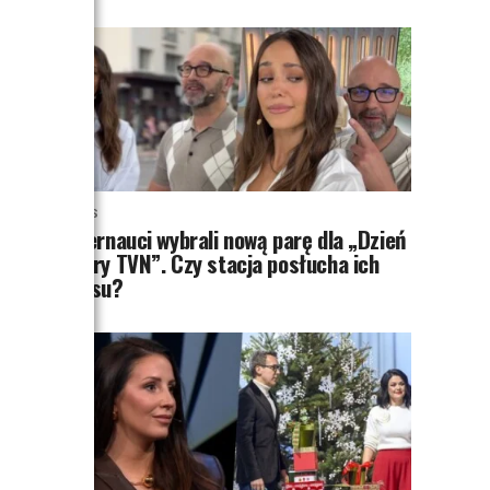
NEWS
Internauci wybrali nową parę dla „Dzień
dobry TVN”. Czy stacja posłucha ich
głosu?