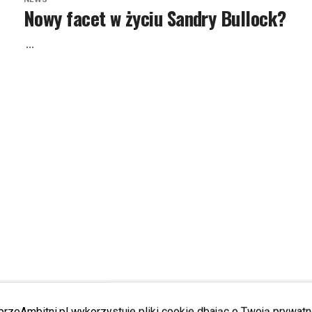
Nowy facet w życiu Sandry Bullock?
...
przeAmbitni.pl wykorzystuje pliki cookie dbając o Twoją prywatn