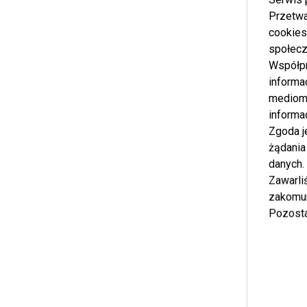
Przetwa
cookies
społecz
Współp
informa
mediom 
informa
Zgoda j
żądania
danych.
Zawarl
zakomun
Pozosta