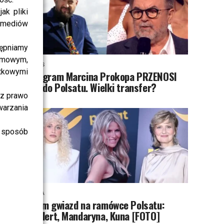
ak pliki
i mediów
ępniamy
amowym,
NEWS
atkowymi
Program Marcina Prokopa PRZENOSI
SIĘ do Polsatu. Wielki transfer?
sz prawo
warzania
 sposób
MODA
Tłum gwiazd na ramówce Polsatu:
Englert, Mandaryna, Kuna [FOTO]