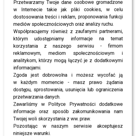
Przetwarzamy Twoje dane osobowe gromadzone
MODA
Gwiazdy brylują na gali People Power 2025:
w Internecie takie jak pliki cookies, w celu
elegancka Zawadzka, stylowa Socha, zmysłowa
dostosowania treści i reklam, proponowania funkcji
Pazura [FOTO]
mediów społecznościowych oraz analizy ruchu.
Współpracujemy również z zaufanymi partnerami,
MODA
Aleksander Sikora już tak nie wygląda. W ruch
którym udostępniamy informacje na temat
poszła maszynka. Jak Wam się podoba ta
zmiana?
korzystania z naszego serwisu - firmom
reklamowym, mediom społecznościowym i
analitykom, którzy mogą łączyć je z dodatkowymi
MODA
Gwiazdy internetu brylują na gali Vibez: Bagi w
informacjami.
dresach, Skarbek cała w diamentach [FOTO]
Zgoda jest dobrowolna i możesz wycofać ją
w każdym momencie - masz prawo żądania
MODA
dostępu, sprostowania, usunięcia lub ograniczenia
Jubileuszowy pokaz mody Łukasza Jemioła
przetwarzania danych.
przyciągnął tłumy: elegancka Krupińska,
młodzieżowa Szelągowska, zmysłowa Socha
Zawarliśmy w Polityce Prywatności dodatkowe
[FOTO]
informacje oraz sposób zakomunikowania nam
Twojej woli skorzystania z ww. praw.
MODA
Gwiazdy w roli modelek i modeli w szczytnym
Pozostając w naszym serwisie akceptujesz
celu. Nietuzinkowe stylizacje na pokazach z cyklu
„Gwiazdy Dzieciom”
niniejsze warunki.