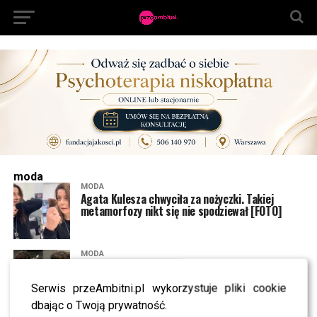
moda
MODA
Agata Kulesza chwyciła za nożyczki. Takiej
metamorfozy nikt się nie spodziewał [FOTO]
MODA
Kuba Mroczka z “Hotelu Paradise 8” już tak nie
wygląda. Zaskoczeni fani przecierają oczy
Serwis przeAmbitni.pl wykorzystuje pliki cookie
dbając o Twoją prywatność.