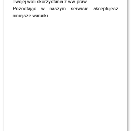
Twojej woli skorzystania z ww. praw.
Dzisiejszy wieczór na
Bestsellerach Empiku 2025
był
Pozostając w naszym serwisie akceptujesz
prawdziwym muzycznym świętem – galę uświetnili
niniejsze warunki.
Dawid Podsiadło i Kaśka Sochacka
, nominowani w
kategorii Pop&Rock, a na scenie pojawili się również
Mrozu, Zalia, Piotr Rogucki, bracia Kacperczyk,
Kukon, IGO oraz Daria ze Śląska
, a także – po raz
pierwszy na żywo w telewizji –
Pezet
. Międzynarodową
gwiazdą wydarzenia była
Jessie Ware
– jedna z
najbardziej cenionych brytyjskich artystek
współczesnego popu i soulu, – a zaproszenie Empiku
przyjął ponadto
JJ
, zwycięzca ostatniego
Konkursu
Piosenki Eurowizji
, którego występ był rzadką okazją,
by zobaczyć jednego z najgłośniejszych dziś artystów w
Europie na jednej scenie z czołówką polskich
wykonawców.
POLECAMY:
Dorota Gardias po dramatycznej operacji
wraca do zdrowia – jak dziś czuje się prezenterka?