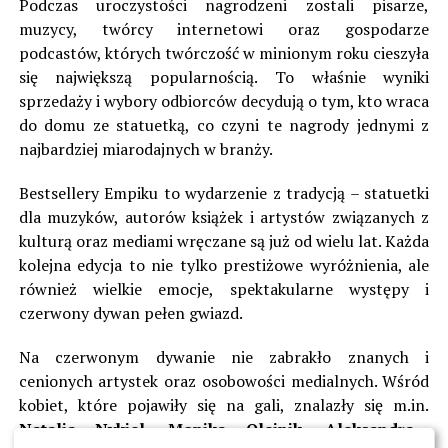
Podczas uroczystości nagrodzeni zostali pisarze,
muzycy, twórcy internetowi oraz gospodarze
podcastów, których twórczość w minionym roku cieszyła
się największą popularnością. To właśnie wyniki
sprzedaży i wybory odbiorców decydują o tym, kto wraca
do domu ze statuetką, co czyni te nagrody jednymi z
najbardziej miarodajnych w branży.
Bestsellery Empiku to wydarzenie z tradycją – statuetki
dla muzyków, autorów książek i artystów związanych z
kulturą oraz mediami wręczane są już od wielu lat. Każda
kolejna edycja to nie tylko prestiżowe wyróżnienia, ale
również wielkie emocje, spektakularne występy i
czerwony dywan pełen gwiazd.
Na czerwonym dywanie nie zabrakło znanych i
cenionych artystek oraz osobowości medialnych. Wśród
kobiet, które pojawiły się na gali, znalazły się m.in.
Natalia Nykiel, Monika Olejnik, Aleksandra