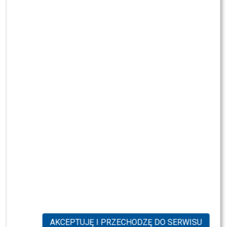
Aleksandra Popławska (fot. Jacek Kurnikowski/AKPA)
AKCEPTUJĘ I PRZECHODZĘ DO SERWISU