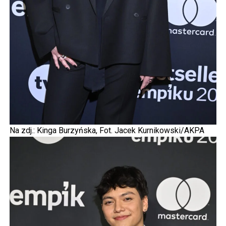
Na zdj.: Kinga Burzyńska, Fot. Jacek Kurnikowski/AKPA