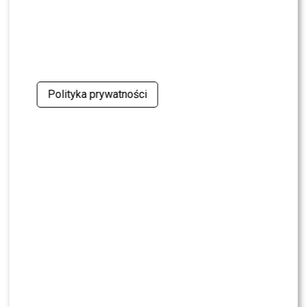
Polityka prywatności
Robert Czerwik (fot. Jacek Kurnikowski/AKPA)