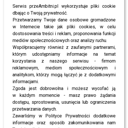
Popławska, Honorata Skarbek, Paulina Gałązka,
Serwis przeAmbitni.pl wykorzystuje pliki cookie
Klaudia Halejcio, Sara James, Kayah, Zalia, Ofelia,
dbając o Twoją prywatność.
Julia Kuczyńska, Lanberry, Daria Ładocha, Maria
Przetwarzamy Twoje dane osobowe gromadzone
Dębska, Anna Dereszowska, Agnieszka Dygant, a
w Internecie takie jak pliki cookies, w celu
także
pisarki
Katarzyna Bonda, Katarzyna Grochola
i
dostosowania treści i reklam, proponowania funkcji
inne przedstawicielki świata kultury i show-biznesu.
mediów społecznościowych oraz analizy ruchu.
Współpracujemy również z zaufanymi partnerami,
Wśród panów również nie zabrakło głośnych nazwisk.
którym udostępniamy informacje na temat
Na ściance pozowali m.in.
Cezary Pazura, Pezet, Artur
korzystania z naszego serwisu - firmom
Rojek, Piotr Rogucki, Wojciech Smarzowski, Sobel,
reklamowym, mediom społecznościowym i
Jakub Wieczorek, Piotr Witkowski, Adam
analitykom, którzy mogą łączyć je z dodatkowymi
Woronowicz, Jakub Żulczyk, Andrzej Ferenc, Igo,
informacjami.
Ralph Kaminski, Kacperczyk, Piotr Kędzierski,
Zgoda jest dobrowolna i możesz wycofać ją
Błażej Król, Wojciech Łozowski „Łozo”, Adam Mirek,
w każdym momencie - masz prawo żądania
Mrozu, Remigiusz Mróz, Maciej Musiał, Maciej
dostępu, sprostowania, usunięcia lub ograniczenia
Musiałowski, Jan Borysewicz, Marcin Bosak, Oskar
przetwarzania danych.
Cyms, Jan Dąbrowski oraz Paweł Domagała
.
Zawarliśmy w Polityce Prywatności dodatkowe
Czerwony dywan jak co roku przyciągnął prawdziwą
informacje oraz sposób zakomunikowania nam
plejadę gwiazd.