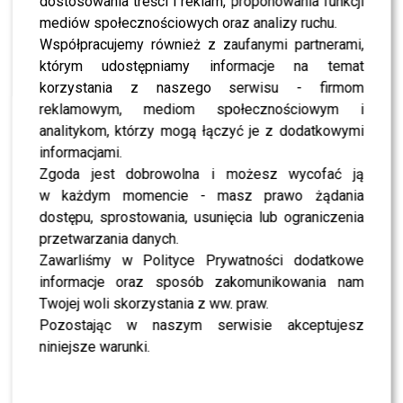
dostosowania treści i reklam, proponowania funkcji
NEWS
Nie żyje Andrzej Morozowski. TVN24
mediów społecznościowych oraz analizy ruchu.
natychmiast zmieniło ramówkę
Współpracujemy również z zaufanymi partnerami,
którym udostępniamy informacje na temat
korzystania z naszego serwisu - firmom
NEWS
Tomaszewska i Sawicki poprowadzili „Dzień
reklamowym, mediom społecznościowym i
dobry TVN”. Widzowie wydali werdykt
analitykom, którzy mogą łączyć je z dodatkowymi
informacjami.
Zgoda jest dobrowolna i możesz wycofać ją
NEWS
Małgorzata Tomaszewska poprowadzi „Dzień
w każdym momencie - masz prawo żądania
dobry TVN”. Z kim stworzy duet?
dostępu, sprostowania, usunięcia lub ograniczenia
przetwarzania danych.
Zawarliśmy w Polityce Prywatności dodatkowe
NEWS
Mikołaj Roznerski REZYGNUJE z „M jak miłość”?
informacje oraz sposób zakomunikowania nam
Aktor przerwał milczenie
Twojej woli skorzystania z ww. praw.
Pozostając w naszym serwisie akceptujesz
NEWS
niniejsze warunki.
Klaudia El Dursi z kolejną NOWĄ fuchą w TVN. To
będzie jej wielki debiut