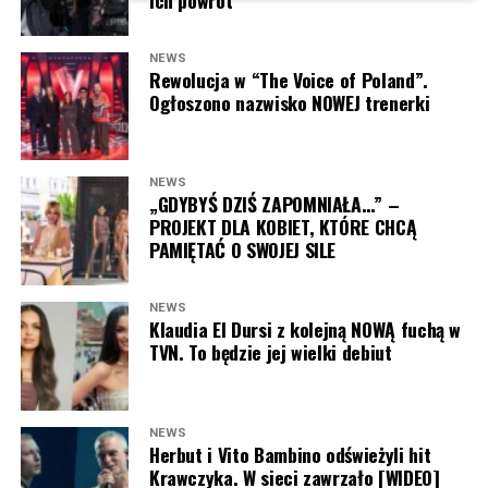
ich powrót
NEWS
Rewolucja w “The Voice of Poland”.
Ogłoszono nazwisko NOWEJ trenerki
NEWS
„GDYBYŚ DZIŚ ZAPOMNIAŁA…” –
PROJEKT DLA KOBIET, KTÓRE CHCĄ
PAMIĘTAĆ O SWOJEJ SILE
NEWS
Klaudia El Dursi z kolejną NOWĄ fuchą w
TVN. To będzie jej wielki debiut
NEWS
Herbut i Vito Bambino odświeżyli hit
Krawczyka. W sieci zawrzało [WIDEO]