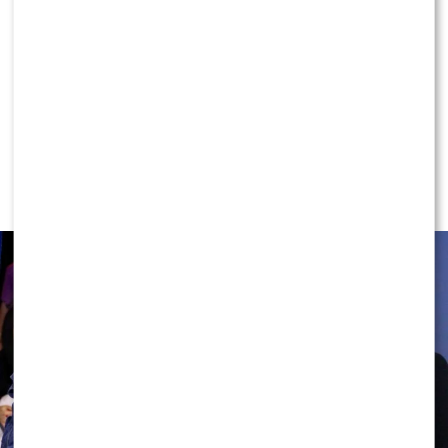
KONTYNUUJ CZYTANIE
NEWS
Rafał Maserak wie, kto będzie w jury
„Tańca z Gwiazdami”!? Padły słowa o
Wieniawie…