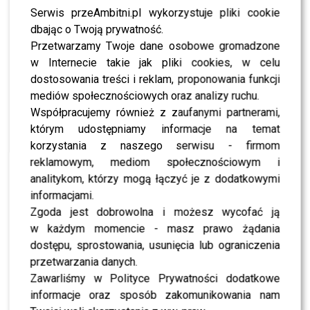
PODOBNE ARTYKUŁY:
GOTOWANIE
KATARZYNA BOSACKA
Serwis przeAmbitni.pl wykorzystuje pliki cookie
MAGDA GESSLER
PRZEAMBITNI
TVP
dbając o Twoją prywatność.
WIOSENNA RAMÓWKA TVP
Przetwarzamy Twoje dane osobowe gromadzone
Sara Girgis odsłania zupełnie nowe oblicze. Ten teledysk
w Internecie takie jak pliki cookies, w celu
zostaje w głowie
dostosowania treści i reklam, proponowania funkcji
mediów społecznościowych oraz analizy ruchu.
Doda ujawniła, co doprowadziło do końca jej związku z
Majdanem. Padły ostre słowa
Współpracujemy również z zaufanymi partnerami,
którym udostępniamy informacje na temat
korzystania z naszego serwisu - firmom
WYBRANE DLA CIEBIE
reklamowym, mediom społecznościowym i
analitykom, którzy mogą łączyć je z dodatkowymi
TVN, TVP czy Polsat? Polacy wybrali ulubioną
informacjami.
śniadaniówkę
Zgoda jest dobrowolna i możesz wycofać ją
w każdym momencie - masz prawo żądania
dostępu, sprostowania, usunięcia lub ograniczenia
przetwarzania danych.
Dlaczego Doda nie trafiła do „The Voice of
Poland”? Kulisy wyszły na jaw
Zawarliśmy w Polityce Prywatności dodatkowe
informacje oraz sposób zakomunikowania nam