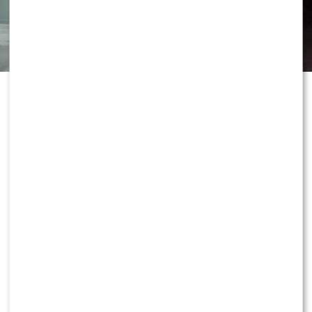
Grzegorz Collins OBURZONY pytaniem o partnera
Sylwii Bomby – aż POKŁÓCIŁ się z BRATEM!?
Wywiad udało się przeprowadzić podczas ekskluzywnej
premier perfum Armaf Club de Nuit Intense Overdose.
POLECAMY:
Program Marcina Prokopa PRZENOSI SIĘ
do Polsatu. Wielki transfer?
0
0