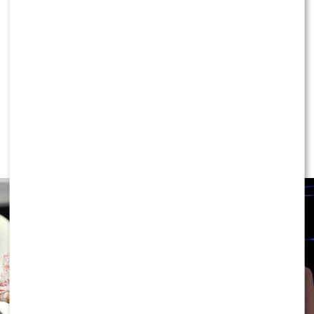
KONTYNUUJ CZYTANIE
NEWS
Ewa Wachowicz TEŻ ODCHODZI z
„halo, tu Polsat”! WYGRYZŁA ją Ida
NOWAKOWSKA?!