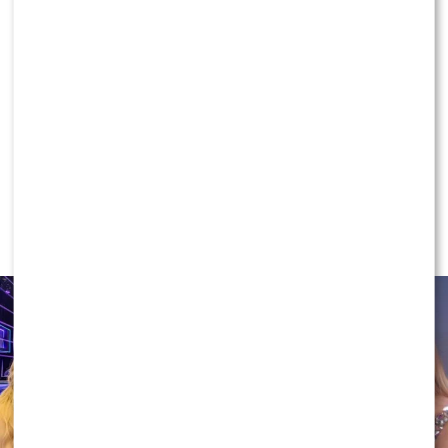
KONTYNUUJ CZYTANIE
NEWS
Ida Nowakowska PODBIJA POLSAT!
Wygryzła już Wachowicz i Cichopek
w „halo, tu Polsat”?