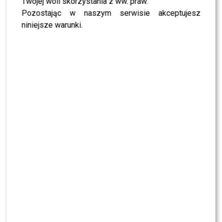
Twojej woli skorzystania z ww. praw.
Pozostając w naszym serwisie akceptujesz
Dlaczego Margaret ZABRAKNIE w „The Voice
niniejsze warunki.
of Poland”? Management komentuje
Rewolucja w “The Voice of Poland”.
Ogłoszono nazwisko NOWEJ trenerki
“Lato z Radiem i TVP”: Widzowie ocenili
występ Roxie Węgiel. W sieci zawrzało
Magda Gessler otworzyła NOWĄ restaurację.
Tak wyglądało wielkie otwarcie