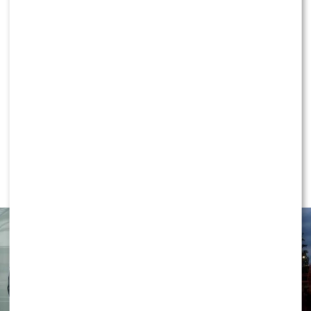
KLIKNIJ, ABY SKOMENTOWAĆ
NEWS
Grzegorz Collins OBURZONY
pytaniem o partnera Sylwii Bomby –
aż POKŁÓCIŁ się z BRATEM!?