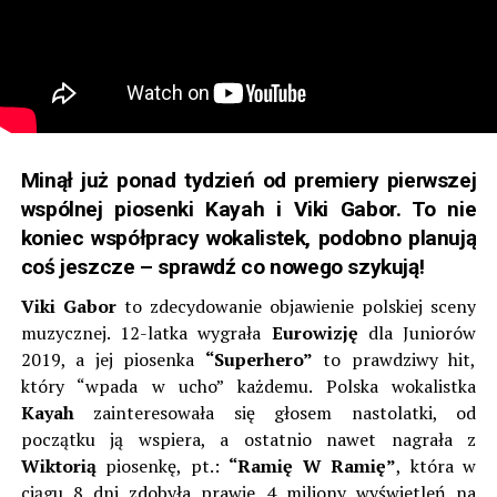
Minął już ponad tydzień od premiery pierwszej
wspólnej piosenki Kayah i Viki Gabor. To nie
koniec współpracy wokalistek, podobno planują
coś jeszcze – sprawdź co nowego szykują!
Viki Gabor
to zdecydowanie objawienie polskiej sceny
muzycznej. 12-latka wygrała
Eurowizję
dla Juniorów
2019, a jej piosenka
“Superhero”
to prawdziwy hit,
który “wpada w ucho” każdemu. Polska wokalistka
Kayah
zainteresowała się głosem nastolatki, od
początku ją wspiera, a ostatnio nawet nagrała z
Wiktorią
piosenkę, pt.:
“Ramię W Ramię”
, która w
ciągu 8 dni zdobyła prawie 4 miliony wyświetleń na