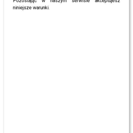
Pozostając w naszym serwisie akceptujesz
niniejsze warunki.
Wyświetl ten post na Instagramie.