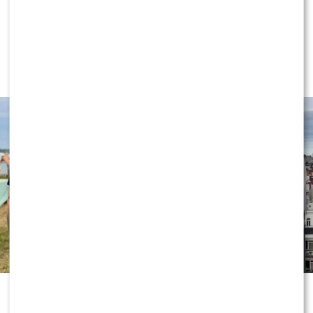
NEWS
Wielki transfer do „Dzień dobry
TVN”. Do programu dołącza znana
gwiazda
„Dzień dobry TVN” nie zwalnia tempa