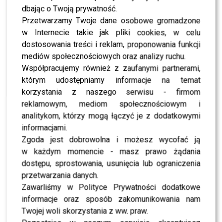
dbając o Twoją prywatność.
Jest to znakomita wiadomość dla fanów artystek! Już nie
Przetwarzamy Twoje dane osobowe gromadzone
możemy się doczekać spokojniejszej, akustycznej wersji
w Internecie takie jak pliki cookies, w celu
tego utworu.
Kayah
już poinformowała na swoim
dostosowania treści i reklam, proponowania funkcji
Instagramie o pierwszym akustycznym wykonaniu
mediów społecznościowych oraz analizy ruchu.
“Ramię W Ramię”
razem z
Viki
zaśpiewa 27 stycznia w
Współpracujemy również z zaufanymi partnerami,
Poznaniu! Oprócz znanej piosenki, wokalistki zaśpiewają
którym udostępniamy informacje na temat
wspólnie jeszcze jeden utwór. Pod artykułem zobaczycie
korzystania z naszego serwisu - firmom
teledysk
Kayah
i
Viki Gabor
– w jakim klimacie
reklamowym, mediom społecznościowym i
wyobrażacie sobie akustyczną wersję
“Ramię W
analitykom, którzy mogą łączyć je z dodatkowymi
Ramię”
?
informacjami.
Zgoda jest dobrowolna i możesz wycofać ją
Zobacz również –
Dumny Rafał Maserak zdradził
w każdym momencie - masz prawo żądania
płeć dziecka – do zdjęcia dołączył uroczy opis!
dostępu, sprostowania, usunięcia lub ograniczenia
przetwarzania danych.
Zawarliśmy w Polityce Prywatności dodatkowe
informacje oraz sposób zakomunikowania nam
Twojej woli skorzystania z ww. praw.