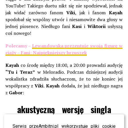
YouTube! Takiego duetu nikt się nie spodziewał, jednak
jak widać zarówno fanom
Viki
, jak i fanom
Kayah
spodobał się wspólny utwór i niesamowite dwa głosy w
jednej piosence. Niedługo fani
Kasi
i
Wiktorii
usłyszą
coś nowego!
Polecamy –
Lewandowska prezentuje swoją figurę w
ciąży – Fani: Najpiękniejszy brzuszek
Kayah
co środę między 18:00, a 20:00 prowadzi audycję
“Tu i Teraz”
w Meloradio. Podczas dzisiejszej audycji
wokalistka zdradziła słuchaczom, że to nie koniec jej
współpracy z
Viki
.
Kayah
dodała, że już niedługo nagra
z
Gabor
:
akustyczną wersję singla
“Ramię W Ramię”!
Serwis przeAmbitni.pl wykorzystuje pliki cookie