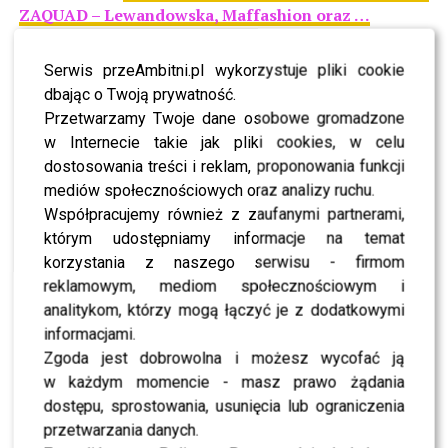
ZAQUAD – Lewandowska, Maffashion oraz …
Na wernisażu można było spotkać autorów zdjęć,
Serwis przeAmbitni.pl wykorzystuje pliki cookie
wybitnych polskich fotografów, byłe modelki, a także
dbając o Twoją prywatność.
gwiazdy, które przyszły podziwiać modę tego okresu.
Przetwarzamy Twoje dane osobowe gromadzone
Wystawę oglądali między innymi
Paweł Deląg
,
w Internecie takie jak pliki cookies, w celu
Magdalena Antosiewicz
,
Kasia Sokołowska
.
dostosowania treści i reklam, proponowania funkcji
mediów społecznościowych oraz analizy ruchu.
POLECAMY-
Co Marieta Żukowska sądzi o dostępie
Współpracujemy również z zaufanymi partnerami,
do broni?
którym udostępniamy informacje na temat
korzystania z naszego serwisu - firmom
[ngg_images source=”galleries” container_ids=”815″
reklamowym, mediom społecznościowym i
display_type=”photocrati-
analitykom, którzy mogą łączyć je z dodatkowymi
nextgen_basic_imagebrowser” ajax_pagination=”0″
informacjami.
ngg_triggers_display=”never” order_by=”sortorder”
Zgoda jest dobrowolna i możesz wycofać ją
order_direction=”ASC” returns=”included”
w każdym momencie - masz prawo żądania
maximum_entity_count=”500″]Fot. Strefa Gwiazd/ Stach
dostępu, sprostowania, usunięcia lub ograniczenia
Leszczyński
przetwarzania danych.