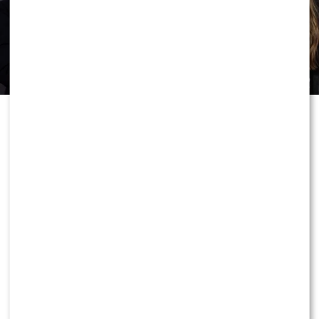
W Warszawie trwa właśnie
ekskluzywna premiera długo
wyczekiwanych perfum Armaf Club
de Nuit Intense Overdose. W
przestrzeni eventowej przy ul.
Tunelowej 2A pojawiła się plejada
gwiazd, influencerów i