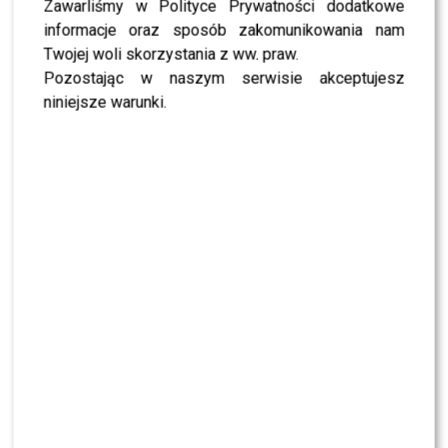
Zawarliśmy w Polityce Prywatności dodatkowe
1
0
informacje oraz sposób zakomunikowania nam
Twojej woli skorzystania z ww. praw.
PODOBNE ARTYKUŁY:
GALERIA MOKOTÓW
Pozostając w naszym serwisie akceptujesz
KASIA SOKOŁOWSKA
MAGDALENA ANTOSIEWICZ
niniejsze warunki.
PAWEŁ DELĄG
POKAZ MODY
THIRTY FASHION
Mateusz Damięcki zdradza nam, czy będzie drugi sezon
serialu “W rytmie serca”! [wideo]
Meryl Streep na okładce “Vogue”. Zobaczcie video ze
spotkania aktorki z Anną Wintour!
WYBRANE DLA CIEBIE
Gwiazdy w czerni na premierze nowych
perfum OVERDOSE marki ARMAF: Opozda,
Sablewska, Collins, Sikora [FOTO]
Gwiazdy na premierze kosmetyków Gojdzia: