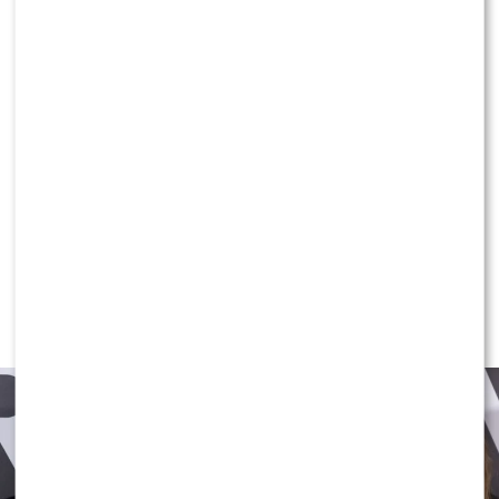
Cichopek rządzi, Gessler depcze po piętach,
Tokarczuk zaskakuje: ranking
najcenniejszych kobiet show-biznesu wywołał
burzę
MODA
Gwiazdy w czerni na premierze
nowych perfum OVERDOSE marki
ARMAF: Opozda, Sablewska, Collins,
Sikora [FOTO]