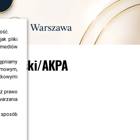
ość.
ak pliki
i mediów
rnikowski/AKPA
ępniamy
amowym,
atkowymi
sz prawo
warzania
 sposób