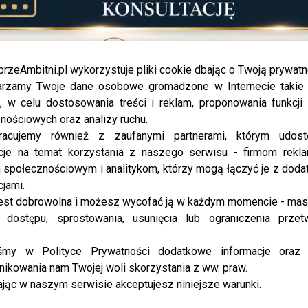
przeAmbitni.pl wykorzystuje pliki cookie dbając o Twoją prywatn
rzamy Twoje dane osobowe gromadzone w Internecie takie j
, w celu dostosowania treści i reklam, proponowania funkcj
nościowych oraz analizy ruchu.
a Węgrowska, fot. Jacek Ku
racujemy również z zaufanymi partnerami, którym udost
cje na temat korzystania z naszego serwisu - firmom rekl
społecznościowym i analitykom, którzy mogą łączyć je z dod
cjami.
est dobrowolna i możesz wycofać ją w każdym momencie - ma
 dostępu, sprostowania, usunięcia lub ograniczenia przet
iśmy w Polityce Prywatności dodatkowe informacje oraz
ikowania nam Twojej woli skorzystania z ww. praw.
jąc w naszym serwisie akceptujesz niniejsze warunki.