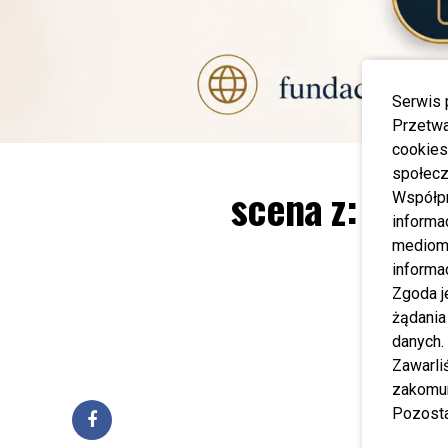
Serwis 
Przetwa
cookies
społecz
scena z: Iwon
Współp
informa
mediom 
informa
Zgoda j
żądania
danych.
Zawarl
zakomun
Pozosta