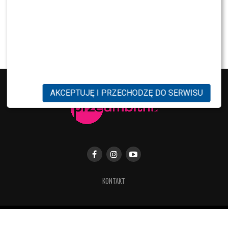
MODA
Tłum gwiazd na ramówce Polsatu: Englert,
Mandaryna, Kuna [FOTO]
AKCEPTUJĘ I PRZECHODZĘ DO SERWISU
KONTAKT
Copyright © 2019 Przeambitni.pl. Stworzona
z miłością