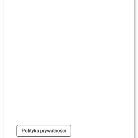
Antoni Królikowski nie odpuszcza? Zapowiada
walkę po wyroku sądu
CASTING
CASTING: Jak wziąć udział w programie „Nasz
Nowy Dom”?
MODA
Gwiazdy w czerni na premierze nowych perfum
OVERDOSE marki ARMAF: Opozda, Sablewska,
Collins, Sikora [FOTO]
SHOWBIZ
Julia Wieniawa poza jury „Tańca z Gwiazdami”?
Kulisy wyszły na jaw
NEWS
Program Marcina Prokopa PRZENOSI SIĘ do
Polsatu. Wielki transfer?
Polityka prywatności