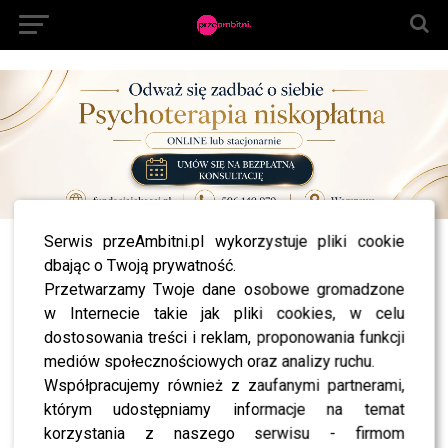
Serwis przeAmbitni.pl wykorzystuje pliki cookie
All posts tagged "Afa Fijał"
dbając o Twoją prywatność.
Przetwarzamy Twoje dane osobowe gromadzone
MODA
Pokaz Macieja Zienia pełen gwiazd: Kuna i
w Internecie takie jak pliki cookies, w celu
Kulesza w świetnych nastrojach, Steczkowska w
dostosowania treści i reklam, proponowania funkcji
pudrowym różu, oszałamiająca Dygant,
elegancka Socha, błyszcząca Fijał [FOTO]
mediów społecznościowych oraz analizy ruchu.
Współpracujemy również z zaufanymi partnerami,
którym udostępniamy informacje na temat
korzystania z naszego serwisu - firmom