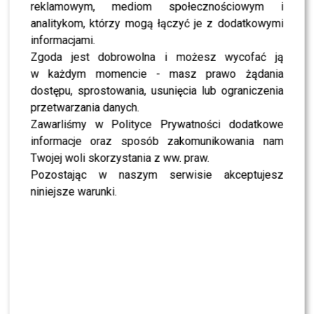
reklamowym, mediom społecznościowym i
SHOWBIZ
analitykom, którzy mogą łączyć je z dodatkowymi
NEWS
informacjami.
Miszczak przerwał milczenie ws. Cichopek i
Zgoda jest dobrowolna i możesz wycofać ją
Kurzajewskiego: “Źle wybrali”. Zaskoczeni?
w każdym momencie - masz prawo żądania
dostępu, sprostowania, usunięcia lub ograniczenia
SHOWBIZ
przetwarzania danych.
Mandaryna ma już partnera w „Tańcu z
Zawarliśmy w Polityce Prywatności dodatkowe
Gwiazdami”? To dopiero niespodzianka
informacje oraz sposób zakomunikowania nam
Twojej woli skorzystania z ww. praw.
NEWS
Pozostając w naszym serwisie akceptujesz
Majka Jeżowska poprowadziła „Dzień dobry TVN”.
niniejsze warunki.
Nie wszyscy byli zachwyceni
PRZE.TV
TYLKO U NAS: Grzegorz Collins pierwszy raz o
rozstaniu z Sylwią Bombą. Ujawnił kulisy
[WYWIAD]
NEWS