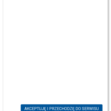
AKCEPTUJĘ I PRZECHODZĘ DO SERWISU