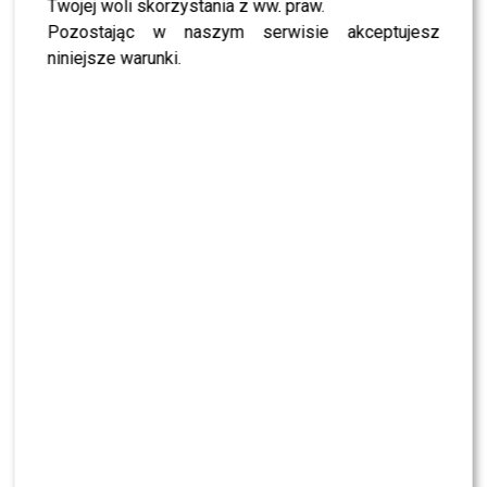
Twojej woli skorzystania z ww. praw.
Pozostając w naszym serwisie akceptujesz
niniejsze warunki.
Agata Kulesza
Iza Kuna
na pokazie Macieja Zienia zachwyciła stylizacją
w klimacie glamour z nutą artystycznej nonszalancji.
Aktorka postawiła na krótką, czarną sukienkę ozdobioną
misternymi, połyskującymi aplikacjami i długimi
frędzlami, które pięknie układały się w ruchu, nadając
całości dynamiczny, wręcz teatralny efekt. Stylizację
dopełniła czarnymi botkami na szpilce, które podkreśliły
charakter looku, oraz minimalistyczną kopertówką.
Proste, zaczesane do tyłu włosy i stonowany makijaż
dopełniły elegancki, a zarazem nowoczesny wizerunek
idealny na czerwony dywan.