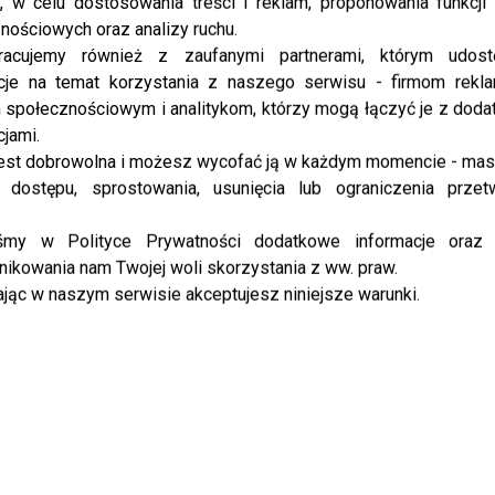
, w celu dostosowania treści i reklam, proponowania funkcj
pojawił się na wydarzeniu 26 stycznia ...
nościowych oraz analizy ruchu.
racujemy również z zaufanymi partnerami, którym udost
cje na temat korzystania z naszego serwisu - firmom rekl
społecznościowym i analitykom, którzy mogą łączyć je z dod
NEWS
Sienkiewicz, Więdłocha i Sykut-Jeżyna
cjami.
na pokazie nowej kolekcji Deni Cler
est dobrowolna i możesz wycofać ją w każdym momencie - ma
 dostępu, sprostowania, usunięcia lub ograniczenia przet
“Manifesto del Colore”
Marka Deni Cler zaprezentowała kolekcję na sezon
iśmy w Polityce Prywatności dodatkowe informacje oraz
wiosna/lato 2022! 21 stycznia ...
ikowania nam Twojej woli skorzystania z ww. praw.
jąc w naszym serwisie akceptujesz niniejsze warunki.
NEWS
Agnieszka Więdłocha i Antek Pawlicki
zostali rodzicami – znamy płeć
dziecka
Agnieszka Więdłocha i Antoni Pawlicki już od