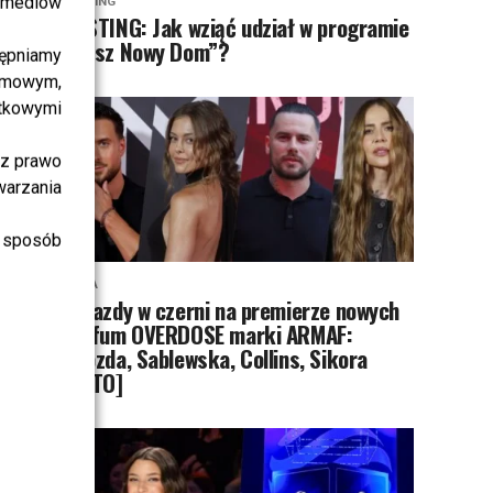
i mediów
CASTING
CASTING: Jak wziąć udział w programie
„Nasz Nowy Dom”?
ępniamy
amowym,
atkowymi
sz prawo
warzania
 sposób
MODA
Gwiazdy w czerni na premierze nowych
perfum OVERDOSE marki ARMAF:
Opozda, Sablewska, Collins, Sikora
[FOTO]