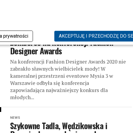
NEWS
Horodyńska w koronkach, klasyczna
Więdłocha i Drzewiecka w złotej
ka prywatności
AKCEPTUJĘ I PRZECHODZĘ DO S
bomberce na konferencji Fashion
Designer Awards
Na konferencji Fashion Designer Awards 2020 nie
zabrakło sławnych wielbicielek mody! W
kameralnej przestrzeni eventowe Mysia 3 w
Warszawie odbyła się konferencja
zapowiadająca najważniejszy konkurs dla
młodych...
NEWS
Szykowne Tadla, Wędzikowska i