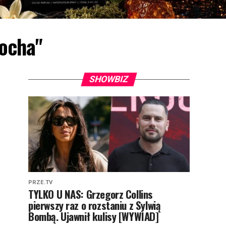
łocha"
SHOWBIZ
PRZE.TV
TYLKO U NAS: Grzegorz Collins
pierwszy raz o rozstaniu z Sylwią
Bombą. Ujawnił kulisy [WYWIAD]