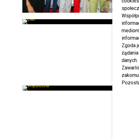
cookies
społecz
Współp
informa
mediom 
informa
Zgoda j
żądania
danych.
Zawarl
zakomun
Pozosta