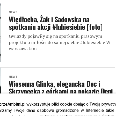
NEWS
Więdłocha, Żak i Sadowska na
spotkaniu akcji #lubiesiebie [foto]
Gwiazdy pojawiły się na spotkaniu prasowym
projektu o miłości do samej siebie #lubiesiebie W
warszawskim ...
NEWS
Wiosenna Glinka, elegancka Dec i
Skrzynecka z córkami na pokazie Deni
Cler wiosna/lato 2023
przeAmbitni.pl wykorzystuje pliki cookie dbając o Twoją prywatn
Najnowsza kolekcja Deni Cler wiosna/lato 2023
rzamy Twoje dane osobowe gromadzone w Internecie takie j
odbyła się pod hasłem “Magia kina”! Zobacz, kto