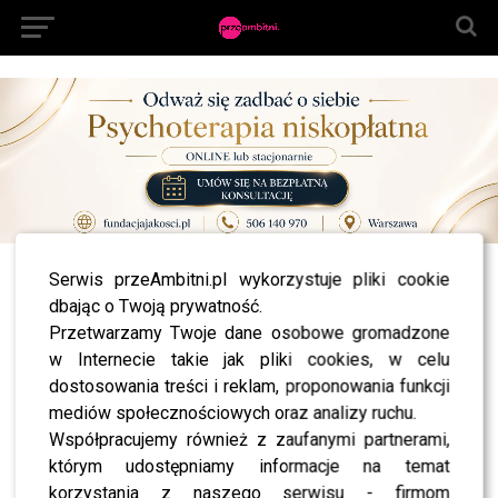
Serwis przeAmbitni.pl wykorzystuje pliki cookie
All posts tagged "Amedeo Folco"
dbając o Twoją prywatność.
NEWS
Przetwarzamy Twoje dane osobowe gromadzone
Tłumy gwiazd na niedzielnym przedstawieniu w
w Internecie takie jak pliki cookies, w celu
Cyrku Zalewski!
dostosowania treści i reklam, proponowania funkcji
LIFESTYLE
mediów społecznościowych oraz analizy ruchu.
Eska Music Awards 2014: Poznaj tegorocznych
zwycięzców!
Współpracujemy również z zaufanymi partnerami,
którym udostępniamy informacje na temat
korzystania z naszego serwisu - firmom