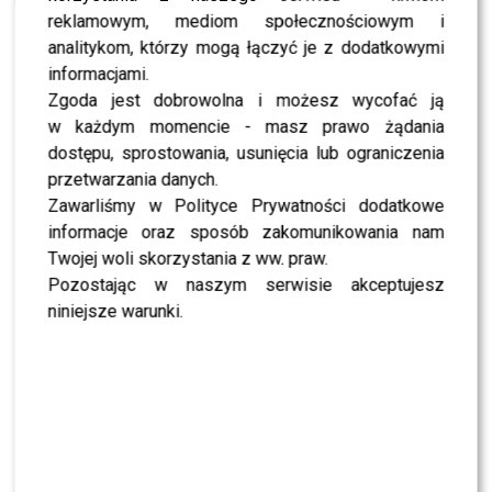
reklamowym, mediom społecznościowym i
analitykom, którzy mogą łączyć je z dodatkowymi
SHOWBIZ
informacjami.
NEWS
Zgoda jest dobrowolna i możesz wycofać ją
Adam Zdrójkowski zrzucił koszulkę i zachwycił
fanów. Jak to zrobił?
w każdym momencie - masz prawo żądania
dostępu, sprostowania, usunięcia lub ograniczenia
przetwarzania danych.
NEWS
Zawarliśmy w Polityce Prywatności dodatkowe
Jeden telefon odmienił życie Dawida
Kwiatkowskiego. W tle Justin Bieber
informacje oraz sposób zakomunikowania nam
Twojej woli skorzystania z ww. praw.
Pozostając w naszym serwisie akceptujesz
SHOWBIZ
niniejsze warunki.
Żurnalista w „Tańcu z Gwiazdami”? Miszczak
przerwał milczenie
NEWS
„Lato z Radiem i TVP”: Skolim rozpętał dyskusję.
Wszystko przez jeden element