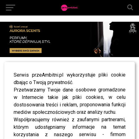
All posts tagged "Antek Królikowski prawniczka"
Serwis przeAmbitni.pl wykorzystuje pliki cookie
NEWS
dbając o Twoją prywatność.
Antek Królikowski otwiera się na temat Izabeli,
Przetwarzamy Twoje dane osobowe gromadzone
dla której porzucił ciężarną Opozdę: Jest moim
aniołem
w Internecie takie jak pliki cookies, w celu
dostosowania treści i reklam, proponowania funkcji
mediów społecznościowych oraz analizy ruchu.
Współpracujemy również z zaufanymi partnerami,
którym udostępniamy informacje na temat
SHOWBIZ
korzystania z naszego serwisu - firmom
NEWS