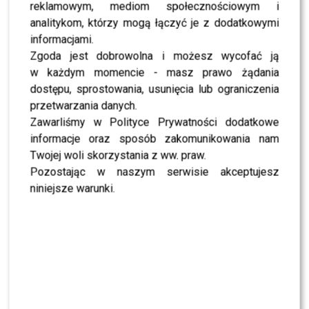
reklamowym, mediom społecznościowym i
Jeden telefon odmienił życie Dawida
Kwiatkowskiego. W tle Justin Bieber
analitykom, którzy mogą łączyć je z dodatkowymi
informacjami.
Zgoda jest dobrowolna i możesz wycofać ją
SHOWBIZ
w każdym momencie - masz prawo żądania
Żurnalista w „Tańcu z Gwiazdami”? Miszczak
przerwał milczenie
dostępu, sprostowania, usunięcia lub ograniczenia
przetwarzania danych.
Zawarliśmy w Polityce Prywatności dodatkowe
NEWS
informacje oraz sposób zakomunikowania nam
„Lato z Radiem i TVP”: Skolim rozpętał dyskusję.
Wszystko przez jeden element
Twojej woli skorzystania z ww. praw.
Pozostając w naszym serwisie akceptujesz
niniejsze warunki.
SHOWBIZ
Jędrzejczyk podlizuje się Wieniawie przed
„Tańcem z Gwiazdami”? Padły mocne słowa
SHOWBIZ
To z nim Magda Tarnowska ma zatańczyć w
„Tańcu z Gwiazdami”? Fani już komentują