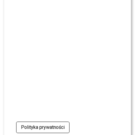
NEWS
Czy Olek Sikora czuje się BEZPIECZNIE w “Halo tu
Polsat”? Cichopek i Kurzajewski już nie PRACUJĄ
SHOWBIZ
Ida Nowakowska zachwycona Karolem
Nawrockim? Padła jednoznaczna ocena
NEWS
Wielki transfer do „Dzień dobry TVN”. Do
programu dołącza znana gwiazda
NEWS
Dorota R. przerywa milczenie po akcie
oskarżenia. Wydała obszerne oświadczenie
NEWS
Skolim nie wytrzymał. Tak skomentował ostrą
Polityka prywatności
krytykę Dody