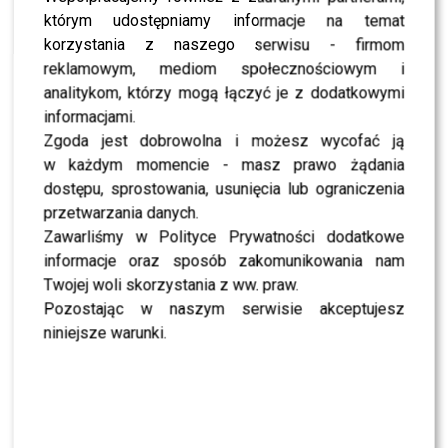
Kliment szuka męża Tadli. Dziennikarka nie kryje
zakłopotania
którym udostępniamy informacje na temat
korzystania z naszego serwisu - firmom
NEWS
Traumatyczny dla Beaty Tadli? TAK reaguje na
reklamowym, mediom społecznościowym i
weselny odcinek “Tańca z Gwiazdami”!
analitykom, którzy mogą łączyć je z dodatkowymi
informacjami.
NEWS
Prawda o związku Tadli i Kreta:Zgotował jej
Zgoda jest dobrowolna i możesz wycofać ją
piekło! Beata wszystko wybaczała
w każdym momencie - masz prawo żądania
NEWS
dostępu, sprostowania, usunięcia lub ograniczenia
Kret o konflikcie z bratem! Wiedzieliście, że ma
bliźniaka?
przetwarzania danych.
Zawarliśmy w Polityce Prywatności dodatkowe
NEWS
Tadla w rozsypce. Da radę wystąpić w
informacje oraz sposób zakomunikowania nam
dzisiejszym odcinku Tańca z Gwiazdami?
Twojej woli skorzystania z ww. praw.
Pozostając w naszym serwisie akceptujesz
NEWS
To koniec związku Beaty Tadli i Jarosława
niniejsze warunki.
Kreta?! Dziennikarka komentuje
SHOWBIZ