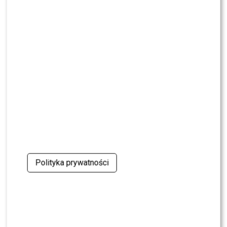
CASTING
CASTING: Jak wziąć udział w programie „Nasz
Nowy Dom”?
MODA
Gwiazdy w czerni na premierze nowych perfum
OVERDOSE marki ARMAF: Opozda, Sablewska,
Collins, Sikora [FOTO]
SHOWBIZ
Julia Wieniawa poza jury „Tańca z Gwiazdami”?
Kulisy wyszły na jaw
Polityka prywatności
NEWS
Program Marcina Prokopa PRZENOSI SIĘ do
Polsatu. Wielki transfer?
MODA