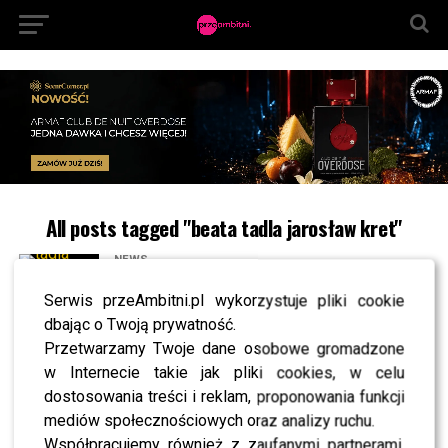
All posts tagged "beata tadla jarosław kret"
NEWS
Zakochana Beata Tadla pokazała partnera!
Piękna z nich para?
Serwis przeAmbitni.pl wykorzystuje pliki cookie
dbając o Twoją prywatność.
NEWS
Tadla dostała propozycję od Gojdzia. Była
Przetwarzamy Twoje dane osobowe gromadzone
zawodowolona?
w Internecie takie jak pliki cookies, w celu
NEWS
dostosowania treści i reklam, proponowania funkcji
Beata Tadla chwali syna! Janek znalazł pracę!
mediów społecznościowych oraz analizy ruchu.
NEWS
Współpracujemy również z zaufanymi partnerami,