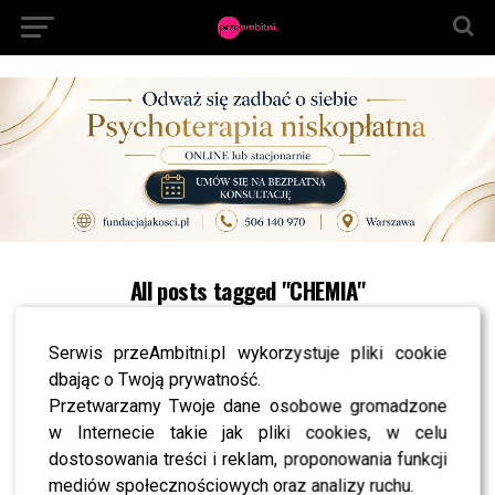
All posts tagged "CHEMIA"
NEWS
Premiera spektaklu “Zdobyć, Utrzymać, Porzucić
Serwis przeAmbitni.pl wykorzystuje pliki cookie
2. Rozstania i Powroty”. Kto się pojawił?
dbając o Twoją prywatność.
NEWS
Przetwarzamy Twoje dane osobowe gromadzone
Kolejna edycja Fashion Warsaw Street przeszła
do historii! Zobacz galerię!
w Internecie takie jak pliki cookies, w celu
dostosowania treści i reklam, proponowania funkcji
NEWS
Zmiany w życiu Darii Widawskiej. Aktorka będzie
mediów społecznościowych oraz analizy ruchu.