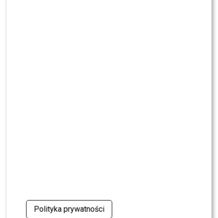
MODA
Tłum gwiazd na ramówce Polsatu: Englert,
Mandaryna, Kuna [FOTO]
NEWS
Internauci wybrali nową parę dla „Dzień dobry
TVN”. Czy stacja posłucha ich głosu?
NEWS
Dominika Serowska nie chce pojednania z
Cichopek i Kurzajewskim? Wymowne słowa
NEWS
TVN, TVP czy Polsat? Polacy wybrali ulubioną
śniadaniówkę
NEWS
Justyna Pochanke przerwała milczenie. Tak
pożegnała Andrzeja Morozowskiego
Polityka prywatności