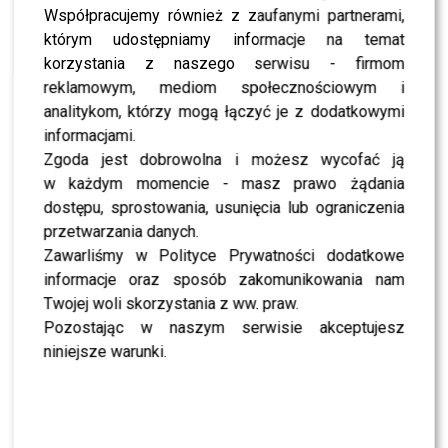
mamą!
Współpracujemy również z zaufanymi partnerami,
którym udostępniamy informacje na temat
NEWS
Daria Widawska chce pomóc w odnalezieniu
korzystania z naszego serwisu - firmom
“chłopaka z pociągu”!
reklamowym, mediom społecznościowym i
NEWS
analitykom, którzy mogą łączyć je z dodatkowymi
Co działo się na konferencji nowej ramówki
stacji TVN? Zobacz kto się pojawił!
informacjami.
Zgoda jest dobrowolna i możesz wycofać ją
LIFESTYLE
Kto tym razem odwiedził butik Maćka
w każdym momencie - masz prawo żądania
Sieradzky’ego?
dostępu, sprostowania, usunięcia lub ograniczenia
przetwarzania danych.
NEWS
Nowe alter ego Darii Widawskiej!
Zawarliśmy w Polityce Prywatności dodatkowe
informacje oraz sposób zakomunikowania nam
NEWS
Trwa konferencja jesiennej ramówki stacji TVN!
Twojej woli skorzystania z ww. praw.
Kto się pojawił?
Pozostając w naszym serwisie akceptujesz
NEWS
niniejsze warunki.
„My chcemy walczyć muzyką, nie popularnością.
Nie pojechaliśmy do Los Angeles dlatego, że
jesteśmy popularni” – wywiad z Łukaszem
Drapałą
NEWS