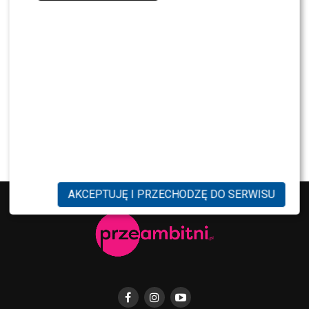
NEWS
Kolejna osoba traci PRACĘ w „Halo tu Polsat”.
Będą nowe duety?
NEWS
Kuba Badach OCENIŁ Skolima. Wspomniał nawet
Zbigniewa Wodeckiego
AKCEPTUJĘ I PRZECHODZĘ DO SERWISU