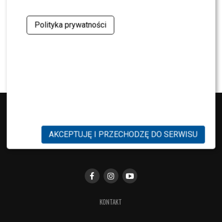
Cichopek i Kurzajewskim? Wymowne słowa
Polityka prywatności
NEWS
TVN, TVP czy Polsat? Polacy wybrali ulubioną
śniadaniówkę
AKCEPTUJĘ I PRZECHODZĘ DO SERWISU
KONTAKT