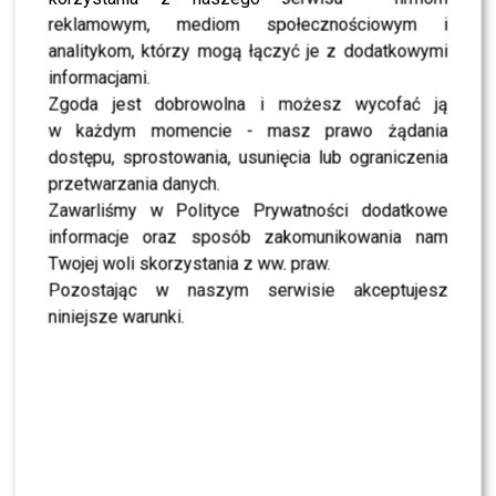
reklamowym, mediom społecznościowym i
analitykom, którzy mogą łączyć je z dodatkowymi
informacjami.
SHOWBIZ
Zgoda jest dobrowolna i możesz wycofać ją
PRZE.TV
w każdym momencie - masz prawo żądania
TYLKO U NAS: Grzegorz Collins pierwszy raz o
rozstaniu z Sylwią Bombą. Ujawnił kulisy
dostępu, sprostowania, usunięcia lub ograniczenia
[WYWIAD]
przetwarzania danych.
Zawarliśmy w Polityce Prywatności dodatkowe
NEWS
informacje oraz sposób zakomunikowania nam
Antoni Królikowski nie odpuszcza? Zapowiada
walkę po wyroku sądu
Twojej woli skorzystania z ww. praw.
Pozostając w naszym serwisie akceptujesz
niniejsze warunki.
CASTING
CASTING: Jak wziąć udział w programie „Nasz
Nowy Dom”?
MODA
Gwiazdy w czerni na premierze nowych perfum
OVERDOSE marki ARMAF: Opozda, Sablewska,
Collins, Sikora [FOTO]