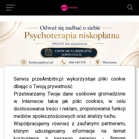
Serwis przeAmbitni.pl wykorzystuje pliki cookie
All posts tagged "Eska Music Awards 2014
dbając o Twoją prywatność.
nagrody"
Przetwarzamy Twoje dane osobowe gromadzone
LIFESTYLE
w Internecie takie jak pliki cookies, w celu
Eska Music Awards 2014: Poznaj tegorocznych
zwycięzców!
dostosowania treści i reklam, proponowania funkcji
mediów społecznościowych oraz analizy ruchu.
NEWS
Lubisz kryminały? Przyjdź i posłuchaj jak aktorki
Współpracujemy również z zaufanymi partnerami,
czytają je dla ciebie za darmo!
którym udostępniamy informacje na temat
korzystania z naszego serwisu - firmom