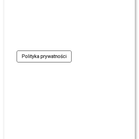
NEWS
Kuba Badach OCENIŁ Skolima. Wspomniał nawet
Zbigniewa Wodeckiego
NEWS
Polsat rusza z NOWYM kulinarnym programem.
Zagrozi „MasterChefowi”?
Polityka prywatności
NEWS
Pola Wiśniewska UDERZA w Michała: „Tam było
wszystko celowe”
NEWS
Nie żyje Andrzej Morozowski. TVN24
natychmiast zmieniło ramówkę
NEWS
Dlaczego Doda nie trafiła do „The Voice of