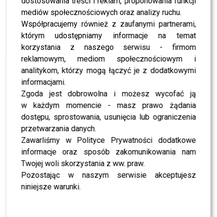
dostosowania treści i reklam, proponowania funkcji
SHOWBIZ
Ewa Kasprzyk ujawniła prawdę o “Tańcu z
mediów społecznościowych oraz analizy ruchu.
Gwiazdami”. Zaskoczeni?
Współpracujemy również z zaufanymi partnerami,
którym udostępniamy informacje na temat
korzystania z naszego serwisu - firmom
SHOWBIZ
To koniec pewnej ery w „Tańcu z Gwiazdami”?
reklamowym, mediom społecznościowym i
Sykut-Jeżyna komentuje
analitykom, którzy mogą łączyć je z dodatkowymi
informacjami.
Zgoda jest dobrowolna i możesz wycofać ją
NEWS
TYLKO U NAS: Ewa Kasprzyk odchodzi z “Tańca z
w każdym momencie - masz prawo żądania
Gwiazdami”. Kto ją zastąpi?
dostępu, sprostowania, usunięcia lub ograniczenia
przetwarzania danych.
Zawarliśmy w Polityce Prywatności dodatkowe
NEWS
Oto NOWA jurorka „Tańca z Gwiazdami”?
informacje oraz sposób zakomunikowania nam
Miszczak podjął decyzję
Twojej woli skorzystania z ww. praw.
Pozostając w naszym serwisie akceptujesz
SHOWBIZ
niniejsze warunki.
Kto wygrał „Taniec z Gwiazdami”? Ten werdykt
zaskoczył widzów