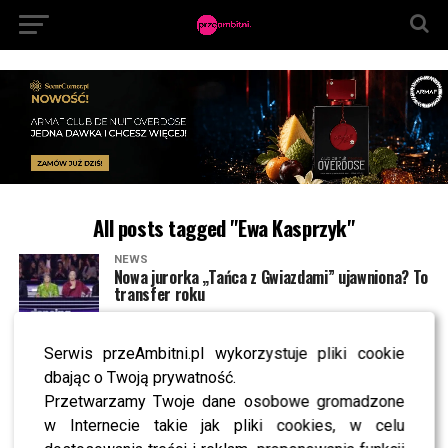
All posts tagged "Ewa Kasprzyk"
NEWS
Nowa jurorka „Tańca z Gwiazdami” ujawniona? To
transfer roku
Serwis przeAmbitni.pl wykorzystuje pliki cookie
SHOWBIZ
Pavlović komentuje odejście Ewy Kasprzyk z
dbając o Twoją prywatność.
„TzG”. Te słowa mogą zaskoczyć
Przetwarzamy Twoje dane osobowe gromadzone
w Internecie takie jak pliki cookies, w celu