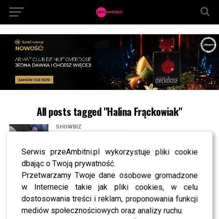
All posts tagged "Halina Frąckowiak"
SHOWBIZ
Po śmierci Stanisława Soyki koncert w Sopocie
wznowiony – TAK artyści oddali mu hołd
Serwis przeAmbitni.pl wykorzystuje pliki cookie
dbając o Twoją prywatność.
MODA
Przetwarzamy Twoje dane osobowe gromadzone
Szampańska Doda, olśniewająca Urszula Dudziak
w Internecie takie jak pliki cookies, w celu
i przebojowa Daria Zawiałow błyszczą na gali Alei
Gwiazd w Opolu [FOTO]
dostosowania treści i reklam, proponowania funkcji
mediów społecznościowych oraz analizy ruchu.