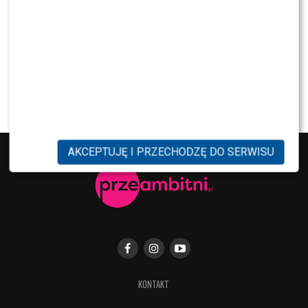
wszystko celowe”
NEWS
Nie żyje Andrzej Morozowski. TVN24
natychmiast zmieniło ramówkę
AKCEPTUJĘ I PRZECHODZĘ DO SERWISU
KONTAKT