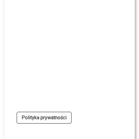
NEWS
Justyna Pochanke przerwała milczenie. Tak
pożegnała Andrzeja Morozowskiego
NEWS
Kolejna osoba traci PRACĘ w „Halo tu Polsat”.
Będą nowe duety?
NEWS
Kuba Badach OCENIŁ Skolima. Wspomniał nawet
Zbigniewa Wodeckiego
NEWS
Polsat rusza z NOWYM kulinarnym programem.
Zagrozi „MasterChefowi”?
Polityka prywatności
NEWS
Pola Wiśniewska UDERZA w Michała: „Tam było