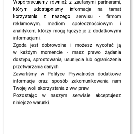
NEWS
Współpracujemy również z zaufanymi partnerami,
Święta w TVN: koncert kolęd z Majewską i
którym udostępniamy informacje na temat
Prońko, specjalne wydania „Dzień Dobry TVN”
oraz Marcin Prokop w nowej roli!
korzystania z naszego serwisu - firmom
reklamowym, mediom społecznościowym i
NEWS
analitykom, którzy mogą łączyć je z dodatkowymi
Pietrzak, Moś i Captain Jack na Koncercie
informacjami.
piosenki wojskowej państw NATO [zdjęcia]
Zgoda jest dobrowolna i możesz wycofać ją
NEWS
w każdym momencie - masz prawo żądania
Cleo, Hyży i Viki Gabor na koncercie z udziałem
Pary Prezydenckiej, Gwiazdy na Gwiazdkę
dostępu, sprostowania, usunięcia lub ograniczenia
przetwarzania danych.
NEWS
2 dzień Festiwalu Muzyki Chrześcijańskiej:
Zawarliśmy w Polityce Prywatności dodatkowe
Górniak w zakonnej szacie, zadowolony
informacje oraz sposób zakomunikowania nam
Brzozowski i różowa Młynkova
Twojej woli skorzystania z ww. praw.
NEWS
Pozostając w naszym serwisie akceptujesz
Koncert na cześć Zbigniewa Wodeckiego bez…!
Artysta byłby bardzo zasmucony odtrąceniem
niniejsze warunki.
tej osoby.
NEWS
Urodziny kliniki kosmetycznej – Kurdej-Szatan,
Frąckowiak, Jurksztowisz, Wiliams…